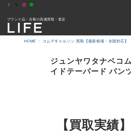
ブランド品・古着の高価買取・査定
HOME
コムデギャルソン 買取【最新相場・全国対応】
初めての方へ
ジュンヤワタナベコムデ
イドテーパード パンツ
検索
お問合せ
【買取実績