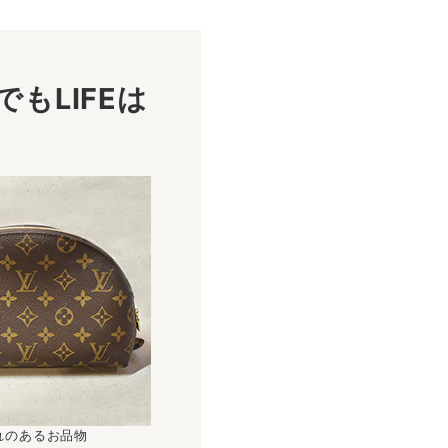
もLIFEは
！
れのあるお品物