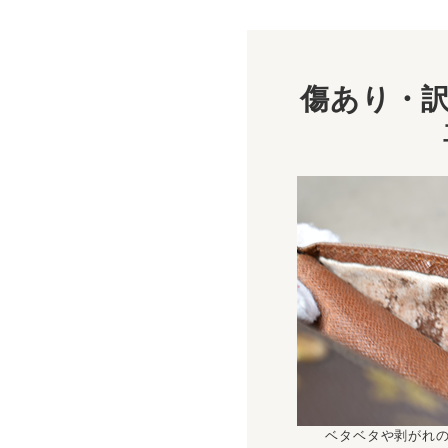
傷あり・訳
ベタベタや剥がれ