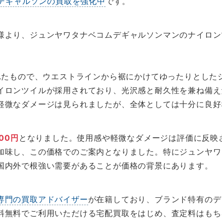
デギャルソンの買取を強化中
です。
様より、ジュンヤワタナベコムデギャルソンマンのナイロン
されたもので、ウエストラインから裾にかけてゆったりとした
イロンツイルが採用されており、光沢感と耐久性を兼ね備え
軽微なダメージは見られましたが、全体としては十分に良好
000円
となりました。使用感や軽微なダメージは評価に反映
加味し、この価格でのご案内となりました。特にジュンヤワ
国内外で根強い需要があることが価格の背景にあります。
専門の買取アドバイザー
が在籍しており、ブランド特有のデ
料無料でご利用いただける宅配買取をはじめ、査定料はもち