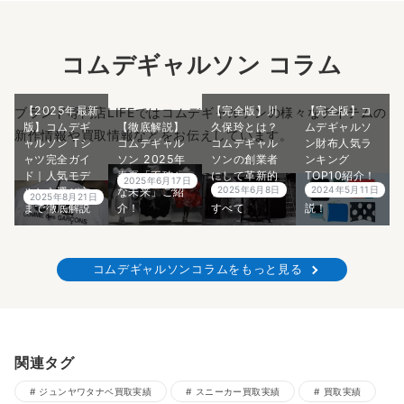
コムデギャルソン コラム
【2025年最新
【完全版】川
【完全版】コ
ブランド専門店LIFEではコムデギャルソンの様々なアイテムの
版】コムデギ
【徹底解説】
久保玲とは？
ムデギャルソ
新作情報や買取情報などをお伝えしています。
ャルソン Tシ
コムデギャル
コムデギャル
ン財布人気ラ
ャツ完全ガイ
ソン 2025年
ソンの創業者
ンキング
ド｜人気モデ
春夏「不確か
にして革新的
TOP10紹介！
2025年6月17日
2025年6月8日
2024年5月11日
ルから選び方
な未来」ご紹
デザイナーの
プロが5分で解
2025年8月21日
まで徹底解説
介！
すべて
説！
コムデギャルソンコラムをもっと見る
関連タグ
ジュンヤワタナベ買取実績
スニーカー買取実績
買取実績