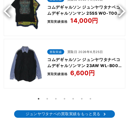
コムデギャルソン ジュンヤワタナベコ
ムデギャルソンマン 25SS WO-T003
AC/DC Silk Scarf プリント シルク ス
14,000円
買取実績価格
カーフ ドッキング 半袖 Tシャツ カット
ソー
買取実績
買取日 2026年6月25日
コムデギャルソン ジュンヤワタナベコ
ムデギャルソンマン 23AW WL-B004
ストライプ 切替 エルボーパッチ 長袖
6,600円
買取実績価格
シャツ
ジュンヤワタナベの買取実績をもっと見る