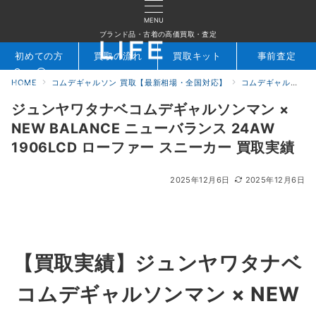
MENU
ブランド品・古着の高価買取・査定
初めての方
買取の流れ
買取キット
事前査定
HOME
コムデギャルソン 買取【最新相場・全国対応】
コムデギャルソン買取実績｜ブランド古着専門店LIFE
検索
お問合せ
ジュンヤワタナベコムデギャルソンマン ×
NEW BALANCE ニューバランス 24AW
1906LCD ローファー スニーカー 買取実績
2025年12月6日
2025年12月6日
【買取実績】
ジュンヤワタナベ
コムデギャルソンマン × NEW