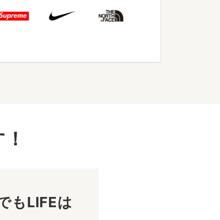
す！
もLIFEは