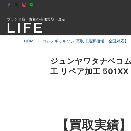
ブランド品・古着の高価買取・査定
HOME
コムデギャルソン 買取【最新相場・全国対応】
初めての方へ
ジュンヤワタナベコムデ
工 リペア加工 501X
検索
お問合せ
【買取実績