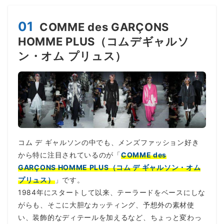
01
COMME des GARÇONS
HOMME PLUS（コムデギャルソ
ン・オム プリュス）
コム デ ギャルソンの中でも、メンズファッション好き
から特に注目されているのが「
COMME des
GARÇONS HOMME PLUS（コム デ ギャルソン・オム
プリュス）
」です。
1984年にスタートして以来、テーラードをベースにしな
がらも、そこに大胆なカッティング、予想外の素材使
い、装飾的なディテールを加えるなど、ちょっと変わっ