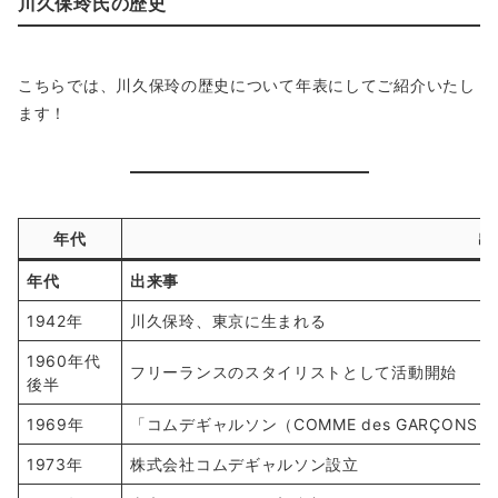
川久保玲
氏の歴史
こちらでは、川久保玲の歴史について年表にしてご紹介いたし
ます！
年代
出
年代
出来事
1942年
川久保玲、東京に生まれる
1960年代
フリーランスのスタイリストとして活動開始
後半
1969年
「コムデギャルソン（COMME des GARÇO
1973年
株式会社コムデギャルソン設立