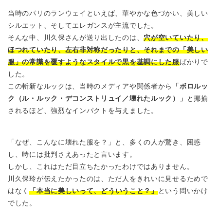
当時のパリのランウェイといえば、華やかな色づかい、美しい
シルエット、そしてエレガンスが主流でした。
そんな中、川久保さんが送り出したのは、
穴が空いていたり、
ほつれていたり、左右非対称だったりと、それまでの「美しい
服」の常識を覆すようなスタイルで黒を基調にした服
ばかりで
した。
この斬新なルックは、当時のメディアや関係者から
「ボロルッ
ク（ル・ルック・デコンストリュイ／壊れたルック）」
と揶揄
されるほど、強烈なインパクトを与えました。
「なぜ、こんなに壊れた服を？」と、多くの人が驚き、困惑
し、時には批判さえあったと言います。
しかし、これはただ目立ちたかったわけではありません。
川久保玲が伝えたかったのは、ただ人をきれいに見せるためで
はなく
「本当に美しいって、どういうこと？」
という問いかけ
でした。