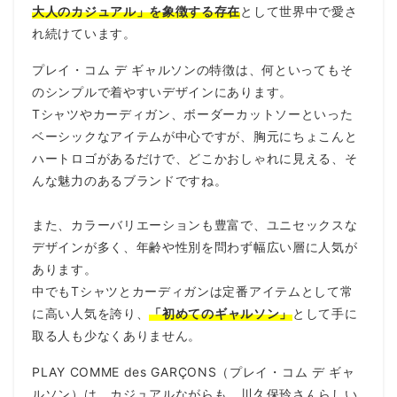
大人のカジュアル」を象徴する存在
として世界中で愛さ
れ続けています。
プレイ・コム デ ギャルソンの特徴は、何といってもそ
のシンプルで着やすいデザインにあります。
Tシャツやカーディガン、ボーダーカットソーといった
ベーシックなアイテムが中心ですが、胸元にちょこんと
ハートロゴがあるだけで、どこかおしゃれに見える、そ
んな魅力のあるブランドですね。
また、カラーバリエーションも豊富で、ユニセックスな
デザインが多く、年齢や性別を問わず幅広い層に人気が
あります。
中でもTシャツとカーディガンは定番アイテムとして常
に高い人気を誇り、
「初めてのギャルソン」
として手に
取る人も少なくありません。
PLAY COMME des GARÇONS（プレイ・コム デ ギャ
ルソン）は、カジュアルながらも、川久保玲さんらしい