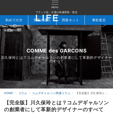
MENU
ブランド品・古着の高価買取・査定
初めての方
買取の流れ
買取キット
事前査定
検索
お問合せ
COMME des GARCONS
川久保玲とは？コムデギャルソンの創業者にして革新的デザイナー
のすべて
HOME
コラム
コムデギャルソン関連コラム
【完全版】川久保玲とは？コムデギャルソンの創業者にして革新的デザイナーのすべて
【完全版】川久保玲とは？コムデギャルソン
の創業者にして革新的デザイナーのすべて