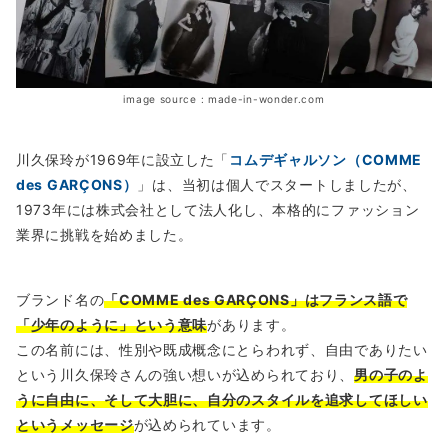
image source : made-in-wonder.com
川久保玲が1969年に設立した「
コムデギャルソン（COMME
des GARÇONS）
」は、当初は個人でスタートしましたが、
1973年には株式会社として法人化し、本格的にファッション
業界に挑戦を始めました。
ブランド名の
「COMME des GARÇONS」はフランス語で
「少年のように」という意味
があります。
この名前には、性別や既成概念にとらわれず、自由でありたい
という川久保玲さんの強い想いが込められており、
男の子のよ
うに自由に、そして大胆に、自分のスタイルを追求してほしい
というメッセージ
が込められています。