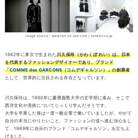
image source : www.ten-to-sen.com / senken.co.jp
1942年に東京で生まれた
川久保玲（かわくぼ れい）は、日本
を代表するファッションデザイナーであり、ブランド
「
COMME des GARCONS（コムデギャルソン）
」の創業者
として、世界的に注目される存在となっています。
川久保玲は、1960年に慶應義塾大学の文学部に進み、そこで
西洋文化や美術についてじっくり学んだそうです。
大学を卒業した後は一度一般企業で働いていましたが、やがて
自分の本当にやりたいこと、ファッションの道へ進む決心をし
て、1969年に自分のブランド「コムデギャルソン」を立ち上
げました。