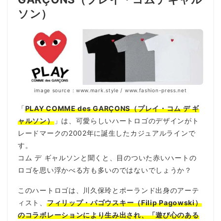
ソン）
image source : www.mark.style / www.fashion-press.net
「
PLAY COMME des GARÇONS（プレイ・コム デ ギ
ャルソン）
」は、可愛らしいハートロゴのデザインがト
レードマークの2002年に誕生したカジュアルラインで
す。
コム デ ギャルソンと聞くと、目のついた赤いハートの
ロゴを思い浮かべる方も多いのではないでしょうか？
このハートロゴは、川久保玲とポーランド出身のアーテ
ィスト、
フィリップ・パゴウスキー（Filip Pagowski）
のコラボレーションにより生み出され、「遊び心のある