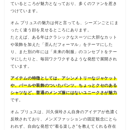
ているところが魅力となっており、多くのファンを惹き
つけています。
オム プリュスの魅力は何と言っても、シーズンごとにま
ったく違う顔を見せるところにあります。
たとえば、ある年はクラシックなスーツに大胆なカット
や装飾を加えた「歪んだフォーマル」をテーマにした
り、また別の年には「未来の制服」のコンセプトをテー
マにしたりと、毎回ワクワクするような発想で展開され
ています。
アイテムの特徴としては、アシンメトリーなジャケット
や、パールや装飾のついたパンツ、ちょっとクセのある
シャツなど、普通のメンズ服にはないユニークさが魅力
です。
オム プリュスは、川久保玲さん自身のアイデアが色濃く
反映されており、メンズファッションの固定観念にとら
われず、自由な発想で“着る楽しさ”を教えてくれる存在