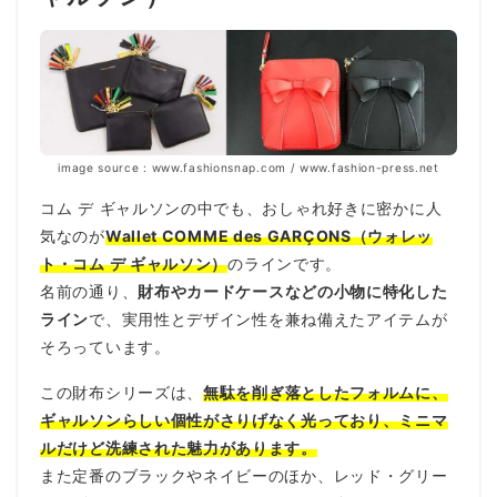
image source : www.fashionsnap.com / www.fashion-press.net
コム デ ギャルソンの中でも、おしゃれ好きに密かに人
気なのが
Wallet COMME des GARÇONS（ウォレッ
ト・コム デ ギャルソン）
のラインです。
名前の通り、
財布やカードケースなどの小物に特化した
ライン
で、実用性とデザイン性を兼ね備えたアイテムが
そろっています。
この財布シリーズは、
無駄を削ぎ落としたフォルムに、
ギャルソンらしい個性がさりげなく光っており、ミニマ
ルだけど洗練された魅力があります。
また定番のブラックやネイビーのほか、レッド・グリー