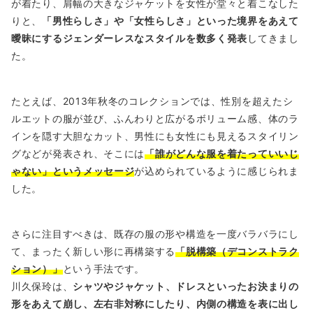
が着たり、肩幅の大きなジャケットを女性が堂々と着こなした
りと、
「男性らしさ」や「女性らしさ」といった境界をあえて
曖昧にするジェンダーレスなスタイルを数多く発表
してきまし
た。
たとえば、2013年秋冬のコレクションでは、性別を超えたシ
ルエットの服が並び、ふんわりと広がるボリューム感、体のラ
インを隠す大胆なカット、男性にも女性にも見えるスタイリン
グなどが発表され、そこには
「誰がどんな服を着たっていいじ
ゃない」というメッセージ
が込められているように感じられま
した。
さらに注目すべきは、既存の服の形や構造を一度バラバラにし
て、まったく新しい形に再構築する
「脱構築（デコンストラク
ション）」
という手法です。
川久保玲は、
シャツやジャケット、ドレスといったお決まりの
形をあえて崩し、左右非対称にしたり、内側の構造を表に出し