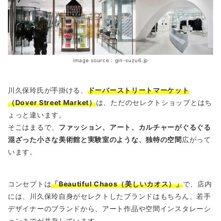
image source : gin-suzu6.jp
川久保玲氏が手掛ける、
ドーバーストリートマーケット
（Dover Street Market）
は、ただのセレクトショップとはち
ょっと違います。
そこはまるで、
ファッション、アート、カルチャーがぐるぐる
混ざった小さな美術館と実験室のような、独特の空間
広がって
います。
コンセプトは
「Beautiful Chaos（美しいカオス）」
で、店内
には、川久保玲自身がセレクトしたブランドはもちろん、若手
デザイナーのブランドから、アート作品や空間インスタレーシ
ョンまでが共存しています。