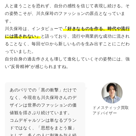
人と違うことを恐れず、自分の感性を信じて表現し続ける。そ
の姿勢こそが、川久保玲のファッションの原点となっていま
す。
川久保玲は、インタビューで
「好きなものを作る、時代や流行
には流されない」
と語っており、流行や商業的な成功に流され
ることなく、毎回ゼロから新しいものを生み出すことにこだわ
っていました。
自分自身の過去作さえも壊して進化していくその姿勢には、強
い“反骨精神”が感じられますね。
あのパリでの「黒の衝撃」だけで
なく、今現在も川久保玲さんのデ
ザインは世界のファッションの価
ドメスティック買取
値観を揺さぶり続けています。
アドバイザー
コムデギャルソンは単なるブラン
ドではなく、「思想をまとう服」
として、多くの人に刺激を与え続