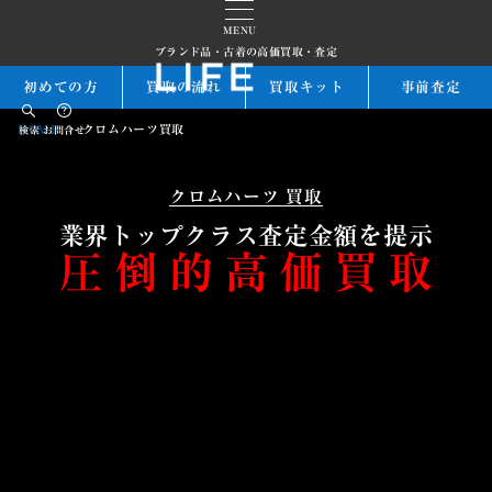
MENU
ブランド品・古着の高価買取・査定
初めての方
買取の流れ
買取キット
事前査定
HOME
クロムハーツ買取
検索
お問合せ
クロムハーツ 買取
業界トップクラス査定金額を提示
圧倒的高価買取