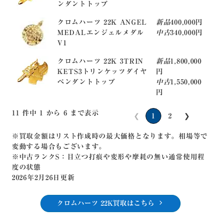
ンダントトップ
クロムハーツ 22K ANGEL
新品
400,000円
MEDALエンジェルメダル
中古
340,000円
V1
クロムハーツ 22K 3TRIN
新品
1,800,000
KETS3トリンケッツダイヤ
円
ペンダントトップ
中古
1,550,000
円
11 件中 1 から 6 まで表示
❮
1
2
❯
※買取金額はリスト作成時の最大価格となります。相場等で
変動する場合もございます。
※中古ランクS：目立つ打痕や変形や摩耗の無い通常使用程
度の状態
2026年2月26日更新
クロムハーツ 22K買取はこちら