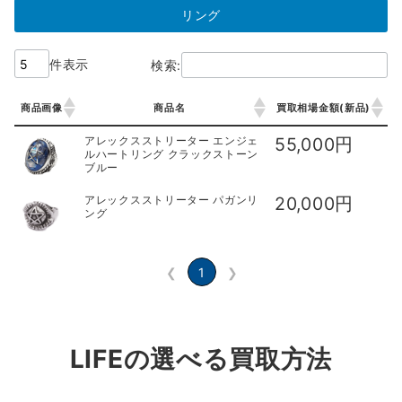
リング
件表示
検索:
商品画像
商品名
買取相場金額(新品)
商品画像
商品名
買取相場金額(新品)
アレックスストリーター エンジェ
55,000円
ルハートリング クラックストーン
ブルー
アレックスストリーター パガンリ
20,000円
ング
❮
1
❯
LIFEの選べる買取方法