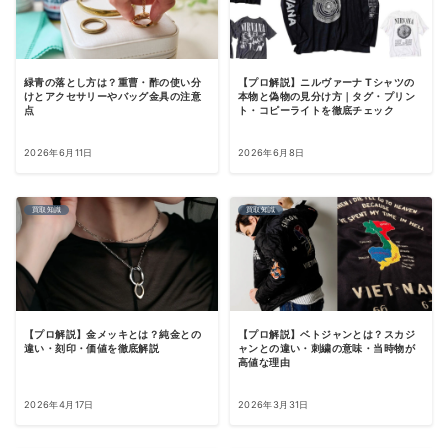
緑青の落とし方は？重曹・酢の使い分
【プロ解説】ニルヴァーナ Tシャツの
けとアクセサリーやバッグ金具の注意
本物と偽物の見分け方｜タグ・プリン
点
ト・コピーライトを徹底チェック
2026年6月11日
2026年6月8日
買取知識
買取知識
【プロ解説】金メッキとは？純金との
【プロ解説】ベトジャンとは？スカジ
違い・刻印・価値を徹底解説
ャンとの違い・刺繍の意味・当時物が
高値な理由
2026年4月17日
2026年3月31日