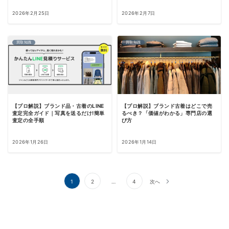
2026年2月25日
2026年2月7日
買取知識
買取知識
【プロ解説】ブランド品・古着のLINE
【プロ解説】ブランド古着はどこで売
査定完全ガイド｜写真を送るだけ!簡単
るべき？「価値がわかる」専門店の選
査定の全手順
び方
2026年1月26日
2026年1月14日
投
1
2
…
4
次へ
稿
の
ペ