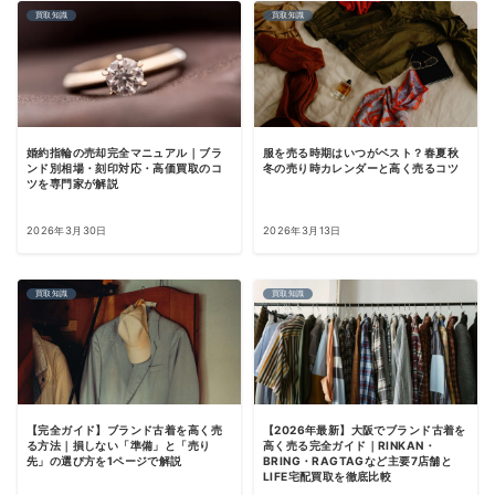
買取知識
買取知識
服を売る時期はいつがベスト？春夏秋
婚約指輪の売却完全マニュアル｜ブラ
冬の売り時カレンダーと高く売るコツ
ンド別相場・刻印対応・高価買取のコ
ツを専門家が解説
2026年3月30日
2026年3月13日
買取知識
買取知識
【完全ガイド】ブランド古着を高く売
【2026年最新】大阪でブランド古着を
る方法｜損しない「準備」と「売り
高く売る完全ガイド｜RINKAN・
先」の選び方を1ページで解説
BRING・RAGTAGなど主要7店舗と
LIFE宅配買取を徹底比較