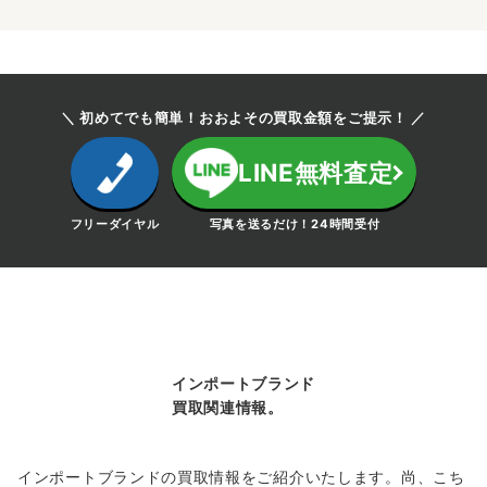
のデザインが目を惹きます。最新作モデルを中心に高価買取中
です。
～75,000円買取
＼ 初めてでも簡単！おおよその買取金額をご提示！ ／
デュベティカ
FAOLAN
LINE無料査定
MA-1 ダウンジャケット
フリーダイヤル
写真を送るだけ！24時間受付
ダウンブランドのデュベティカ初となるMA-1ベースのフライ
トジャケット「ファラオン」。riri製のメタルWジッパーを採用
した洗練された一着です。ダウンブランドのMA-1ともあり話
題も集めたお品物です。現在でも相場が高くなっております。
～30,000円買取
インポートブランド
買取関連情報。
ジバンシイ
ロゴ
バックパック
インポートブランドの買取情報をご紹介いたします。尚、こち