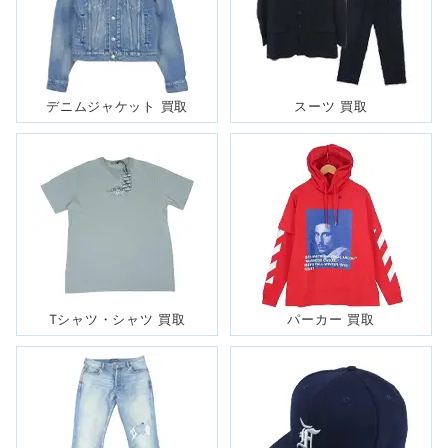
ビデイル SL
ジャケット
バブアーのベストセラー「ビデイル」を細身スタイルにアップ
デートしたスリムフィットな「ビデイルSL」。ビームスやソフ
デニムジャケット 買取
スーツ 買取
などともコラボを果たすバブアー定番モデルですので、毎シー
ズン高い人気を持っております。
～18,000円買取
ロンハーマン
× THE NORTH FACE
インサレーションジャケット
Tシャツ・シャツ 買取
パーカー 買取
「RHC × THE NORTH FACE PURPLE LABEL Y2078N
GORE-TEX INFINIUM Insulation Jacket」。ロンハーマンと
ノースフェイス パープルレーベルのコラボアイテムは機能
性、ブランド力の高さで現在でも高い支持を得ております。
～50,000円買取