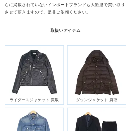
らに掲載されていないインポートブランドも大歓迎で買い取り
ブランドロゴ入りデザインのストラップが印象的なバックパッ
させて頂きますので、是非ご依頼ください。
クです。丈夫なナイロン製でありながら軽量のデザインも特徴
となっております。近年ブランドロゴ入りアイテムはトレンド
となっておりますので、買取に期待ができます。
取扱いアイテム
～50,000円買取
リックオウエンス
RU 7859 LB
GEO BASKET
長いシュータンとトゥが特徴的な「RU 7859 LB GEO
BASKET Dustulator Dunk」。リックオウエンスのアイコン
スニーカー「ジオバスケット」の初期モデルになります。中古
市場でも人気の高いスニーカーとなっています。
ライダースジャケット 買取
ダウンジャケット 買取
～200,000円買取
バブアー