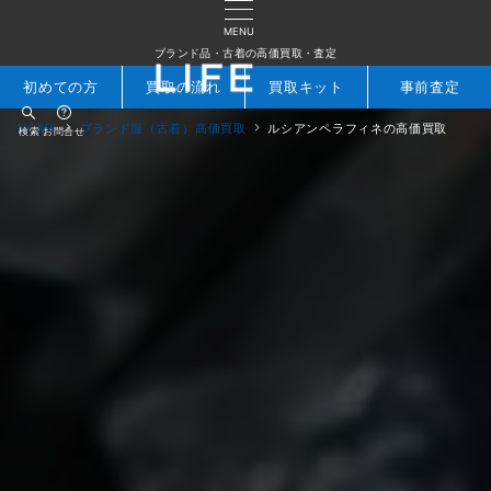
MENU
ブランド品・古着の高価買取・査定
初めての方
買取の流れ
買取キット
事前査定
HOME
ブランド服（古着）高価買取
ルシアンペラフィネの高価買取
検索
お問合せ