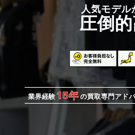
人気モデル
圧倒的
15年
業界経験
の
買取専門アド