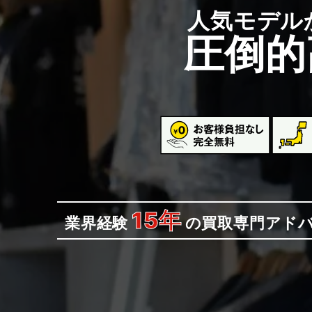
人気モデル
圧倒的
15年
業界経験
の
買取専門アド