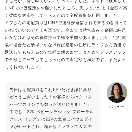
ましたが、待ち時間が気になっていました。ネットで検索して
22K キーパーリング
LINEでの仮査定をお願いしたところ、思っていたより金額が高
パヴェダイヤ
く柔軟な対応をしてもらえたので宅配買取を利用しました。ラ
イフさんの宅配買取はLINEで連絡が返信されて来るのを待って
22K製でダイヤをあしらったデザインは至高！創業以降より
いればいいのでとても楽です。今までは持ち込みで金額に納得
「番人」の意味を持ち、数あるクロムハーツリングの中でも特
いかなければその都度持って帰る手間がありましたが、宅配買
に愛され続けており、現在でも絶大な支持を受けているため高
取の場合だと納得いかなければ指定の住所にライフさん負担で
く買取しております！
返送してもらえるので気軽に頼めます。まとめてプラスアップ
～2,600,000円買取
で金額もアップしてもらったので査定額も満足です。またよろ
しくお願いします。
22K キーパーリング
先日は宅配買取をご利用いただき誠にあり
がとうございました！お客様からはクロム
抜群の迫力で存在感を主張するリング。ダイヤなど石がセット
ハーツのリングを数点お送り頂きました。
バイヤー
されているキーパーリングに比べるとやや金額は劣りますが、
中でも「22K ベビークラシック フローラル
22Kの素材感を存分に味わえる贅沢な逸品として人気の逸品で
クロス リング」は22Kの土台にパヴェダイ
す。
ヤがセットされ、精細なクラフトで人気の