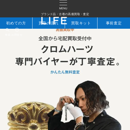
MENU
ブランド品・古着の高価買取・査定
初めての方
買取の流れ
買取キット
事前査定
検索
お問合せ