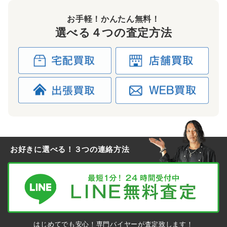
お手軽！かんたん無料！
選べる４つの査定方法
ネイルフラットリング
釘が指に巻き付くような斬新なデザインのリング。従来のクロ
ムハーツリングとは違った印象を与えるデザインとなってお
り、注目度の高いアイテムです。芸能人の着用され買取相場も
高騰したお品物です。
～105,000円買取
お好きに選べる！３つの連絡方法
キーパーリング
「番人」を表す重厚感抜群のリング。クロムハーツとしてもフ
ァンとしても大変愛着深い、クロムハーツの長い歴史と共に愛
され続けている定番人気モデルのため、新品・中古問わずに高
はじめてでも安心！専門バイヤーが査定致します！