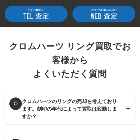
い買取が狙えます。
～176,000円買取
リップ&タン リング
クロムハーツ リング買取でお
ラージ
客様から
ローリングストーンズのアイコンであるリップ＆タンがそのま
まリングになったアイテム。ローリングストーンズ側からの熱
よくいただく質問
いオファーのもと実現したコラボリングです。クロムハーツの
では珍しいコラボアイテムとローリングストーンズのファンか
らも熱い支持を受け、現在でも高値で取引されております。
クロムハーツのリングの売却を考えており
～160,000円買取
Q
ます。刻印の年代によって買取は変動しま
すか？
エタニティヴァイン
バンドリング