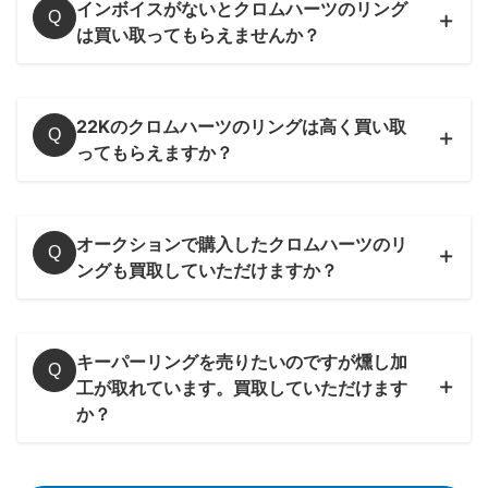
インボイスがないとクロムハーツのリング
Q
結婚記念日や子供が生まれた際などに贈られることの多い「エ
は買い取ってもらえませんか？
タニティリング」をクロムハーツならではの解釈に落とし込ん
だアイテム。女性からの支持も高く当店でも人気のお品物です
ので買取に力を入れております！
22Kのクロムハーツのリングは高く買い取
Q
～60,000円買取
ってもらえますか？
スクロールバンドリング
オークションで購入したクロムハーツのリ
22K
Q
ングも買取していただけますか？
故レナードカムホートが生み出した、クロムハーツを語るには
欠かすことの出来ない傑作と呼ばれるモデル。高純度の22Kゴ
ールドで作られたリングは特に高く買い取りさせて頂きます。
キーパーリングを売りたいのですが燻し加
Q
工が取れています。買取していただけます
～500,000円買取
か？
シルバー