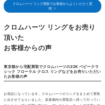
フローラルクロスリング
クロムハーツ リング買取でお客様からよくいただく質
問
リングの中央にクロスを配し、囲うようにフローラルがデザイ
ンされたクロムハーツの王道リング。1992年に誕生され現在
でも変わらぬ人気を誇るお品物は当店でも高価買取をさせてい
クロムハーツ リングをお売り
ただきます。
頂いた
～160,000円買取
お客様からの声
22K フローラルクロスリング
パヴェダイヤ
東京都から宅配買取でクロムハーツの22K ベビークラ
シック フローラル クロス リングなどをお売りいただい
重厚感溢れる22K製フローラルクロスリングに眩いパヴェダイ
たお客様の声
ヤを散りばめた贅沢なアイテムです。最高傑作とも謳われ、高
価なお品な物ということもあり高額査定を行っております。
～1,400,000円買取
お世話になっています。クロムハーツのリングをまとめて買取
に出させてもらいました。直接都内の買取店へ持って行ってい