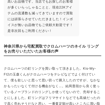
～1,300,000円買取
高いお品物です。当店でもお探しのお客様
が多くいらっしゃることと、現在22Kアイ
テムの流通数も減ってきていますので買取
には頑張らさせていただきました！インボ
イスが無いお品物でもご依頼大歓迎です！
是非次回もご利用ください！
神奈川県から宅配買取でクロムハーツのネイル リング
をお売りいただいたお客様の声
クロムハーツの釘リングを買い取って頂きました。Kis-My-
Ft2の玉森くんがクロムハーツをテレビなどでよく付けてい
て、僕も欲しいと思って思い切って購入したのですが、なかな
かもったいなくて付ける機会がなく…。結局普段から良く使っ
ているノーブランドのリングしか使ってないので、売却するこ
とにしました。釘リングはフリマサイトなどでも高値だったの
で高く売れそうだなと思い、一番査定額が高いところに買い取