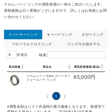
クロムハーツ リングの買取相場の一例をご紹介いたします。
買取価格は日々変動がございますので、詳しくはお気軽にお問
い合わせください。
スペーサーリング
キーパーリング
ダガーリング
フローラルクロスリング
リングその他モデル
件表示
検索:
商品画像
商品名
買取相場価格(新品)
商品画像
商品名
買取相場価格(新品)
クロムハーツ 6mm スペーサー
65,000円
フォーエバー リング
❮
1
❯
※買取金額はリスト作成時の最大価格となります。相場等で
変動する場合もございます。 2026年1月14日更新