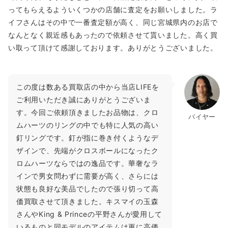
ってもらえるよういくつかの店舗に査定をお願いしました。ラ
イフさんはその中で一番査定額が高く、同じ宮城県内のお店で
なんとなく親近感もあったので依頼させて貰いました。高く買
い取って頂けて感謝しております。ありがとうございました。
この度は数ある買取店の中から当店LIFEを
ご利用いただき誠にありがとうございま
す。今回ご依頼頂きましたお品物は、クロ
バイヤー
ムハーツのリングの中でも特に人気の高い
釘リングです。釘が指に巻き付くようなデ
ザインで、先端がクロスボールになったク
ロムハーツならではの逸品です。華奢なラ
インで男女問わずに需要が高く、さらには
状態も良好な美品でしたので張り切って高
価買取させて頂きました。キスマイの玉森
さんやKing & Princeの平野さんが愛用して
いるものと同モデルのアイテムは更に高価