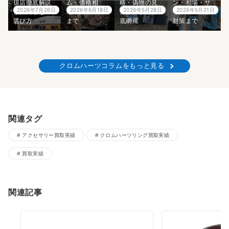
扱店徹底解説
ム・価格相
格・偽物の見
ン・相場・サ
2026年7月26日
2026年6月18日
2026年5月28日
2026年5月21日
と後悔しない
場・入手方法
分け方まで徹
イズ感・偽物
選び方
まで
底網羅
対策まで
クロムハーツコラムをもっと見る
関連タグ
アクセサリー買取実績
クロムハーツリング買取実績
買取実績
関連記事