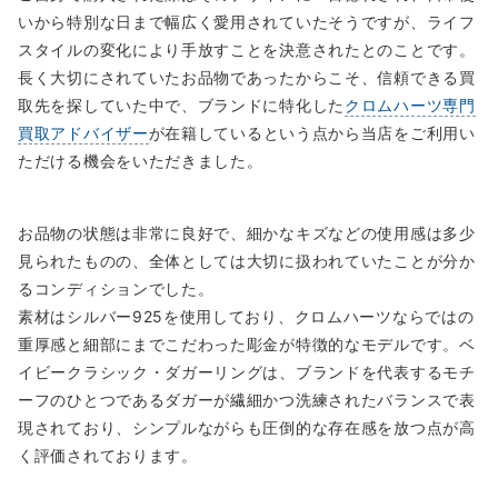
いから特別な日まで幅広く愛用されていたそうですが、ライフ
スタイルの変化により手放すことを決意されたとのことです。
長く大切にされていたお品物であったからこそ、信頼できる買
取先を探していた中で、ブランドに特化した
クロムハーツ専門
買取アドバイザー
が在籍しているという点から当店をご利用い
ただける機会をいただきました。
お品物の状態は非常に良好で、細かなキズなどの使用感は多少
見られたものの、全体としては大切に扱われていたことが分か
るコンディションでした。
素材はシルバー925を使用しており、クロムハーツならではの
重厚感と細部にまでこだわった彫金が特徴的なモデルです。ベ
イビークラシック・ダガーリングは、ブランドを代表するモチ
ーフのひとつであるダガーが繊細かつ洗練されたバランスで表
現されており、シンプルながらも圧倒的な存在感を放つ点が高
く評価されております。