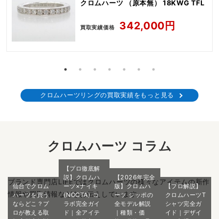
クロムハーツ （原本無） 18KWG TFL
342,000円
買取実績価格
クロムハーツリングの買取実績をもっと見る
クロムハーツ コラム
【プロ徹底解
説】クロムハ
【2026年完全
ブランド専門店LIFEではクロムハーツの様々なアイテムの新作
仙台でクロム
ーツ×ナイキ
版】クロムハ
【プロ解説】
情報や買取情報などをお伝えしています。
ハーツを買う
(NOCTA) コ
ーツ ジッポの
クロムハーツT
ならどこ？プ
ラボ完全ガイ
全モデル解説
シャツ完全ガ
ロが教える取
ド｜全アイテ
｜種類・価
イド｜デザイ