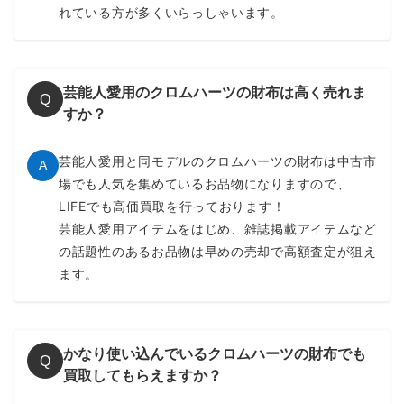
つ為、高価買取を行っております。
レットチェーンを繋ぐグロメットが装着されているこ
とが特徴です。クロムのウォレットチェーンとセット
～150,000円買取
で愛用されている方も多く、当店でもセットで購入さ
れている方が多くいらっしゃいます。
REC F ZIP
キルティング フレア ウォレット
芸能人愛用のクロムハーツの財布は高く売れま
Q
フレアパッチをふんだんに施した贅沢な長財布。上質なブラッ
すか？
クレザーは使い込むほどツヤ感や味が出てきます。クロスパッ
チとは違った雰囲気を楽しめます。
芸能人愛用と同モデルのクロムハーツの財布は中古市
A
～120,000円買取
場でも人気を集めているお品物になりますので、
LIFEでも高価買取を行っております！
芸能人愛用アイテムをはじめ、雑誌掲載アイテムなど
アリゲーターレザー
の話題性のあるお品物は早めの売却で高額査定が狙え
WAVEウォレット
クロスボールボタン ロング
ます。
高級感溢れるアリゲ―ター仕様のWAVEウォレット。2026年
現在はクロムハーツのアリゲーター製品生産終了の為中古市場