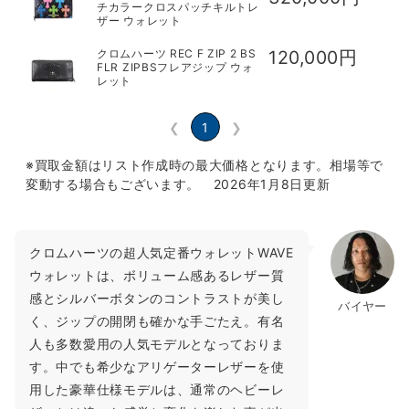
チカラークロスパッチキルトレ
ザー ウォレット
クロムハーツ REC F ZIP 2 BS
120,000円
FLR ZIPBSフレアジップ ウォ
レット
❮
1
❯
※買取金額はリスト作成時の最大価格となります。相場等で
変動する場合もございます。 2026年1月8日更新
クロムハーツの超人気定番ウォレットWAVE
ウォレットは、ボリューム感あるレザー質
感とシルバーボタンのコントラストが美し
バイヤー
く、ジップの開閉も確かな手ごたえ。有名
人も多数愛用の人気モデルとなっておりま
す。中でも希少なアリゲーターレザーを使
用した豪華仕様モデルは、通常のヘビーレ