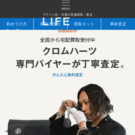
MENU
ブランド品・古着の高価買取・査定
初めての方
買取の流れ
買取キット
事前査定
検索
お問合せ