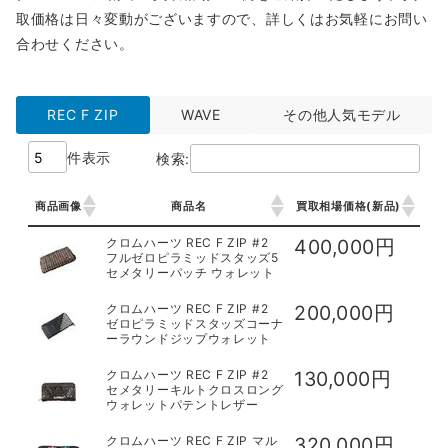
取価格は日々変動がございますので、詳しくはお気軽にお問い
合わせください。
REC F ZIP
WAVE
その他人気モデル
件表示
検索:
商品画像
商品名
買取相場価格(新品)
商品画像
商品名
買取相場価格(新品)
クロムハーツ REC F ZIP #2
400,000円
フルゼロピラミッドスタッズ5
セメタリーパッチ ウォレット
クロムハーツ REC F ZIP #2
200,000円
ゼロピラミッドスタッズコーナ
ーラウンドジップウォレット
クロムハーツ REC F ZIP #2
130,000円
セメタリーキルトクロスロング
ウォレットパテントレザー
クロムハーツ REC F ZIP マル
320,000円