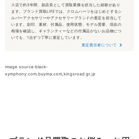
【査定責任者】株式会社TGM ブランド買取LIFE アク
セサリーブランド買取専門アドバイザー 宮﨑
経歴：リユース業界14年以上。東京の大手ファッションリユー
ス店で約3年間、副店長として買取業務を担当した経験があり
ます。ブランド買取LIFEでは、クロムハーツをはじめとするシ
ルバーアクセサリーやアクセサリーブランドの査定を担当して
います。刻印、素材、付属品、使用状態、モデル需要、現在の
相場を確認し、ギャランティーなどの付属品がないお品物につ
いても、1点ずつ丁寧に査定しています。
査定責任者について
image source:black-
symphony.com,buyma.com,kingsroad.gr.jp