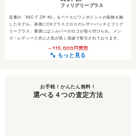
～150,000円買取
REC F ZIP
フィリグリープラス
定番の「REC F ZIP #2」をベースにワンポイントの装飾を施
したモデル。表側にCHプラスクロスのレザーパッチとフリグ
リープラス、裏側にはシルバーのロゴが取り付けられ、メン
ズ・レディース共に人気が高く高値で取引されております。
～115,000円買取
2ジップ ウォレット
クロスボールボタン
ブラックヘビーレザーにクロスボールスナップと編み込みレザ
お手軽！かんたん無料！
ーのストラップがアクセントの2ジップウォレット。クロムハ
選べる４つの査定方法
ーツ設立当時から販売され、コアな人気を持ち高価買取を行っ
ております。