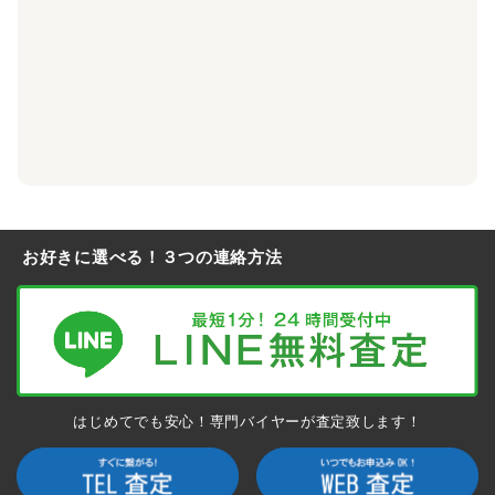
～100,000円買取
シングルフォールド
小銭入れが設置されていないロングウォレット。レザージャケ
ットに使用されるシルバーチップをコーナーに配置。クロムハ
ーツのデザインを思う存分に堪能したい方からの支持が高く、
中古市場でも人気があります。
～110,000円買取
1スナップ ウォレット
お好きに選べる！３つの連絡方法
クロスボールボタン
クロムハーツの財布の中でも使いやすさに定評があるコンパク
トな二つ折りタイプ。アクセントにもなっているクロスボール
ボタンは一つのみ。シンプル故長年使えるアイテムとして需要
が高く、買取強化を行っております。