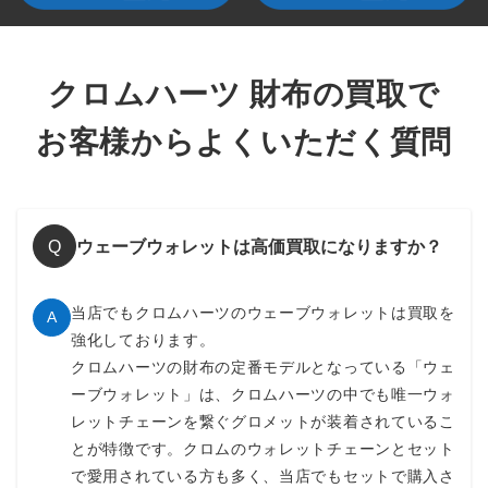
はじめてでも安心！専門バイヤーが査定致します！
～130,000円買取
REC F ZIP
ゼロピラミッドコーナースタッズ
レック F ジップのコーナーにゼロピラミッドスタッズを隙間な
クロムハーツ 財布の買取で
く敷きつめたモデル。クロムハーツならではの圧倒的な存在感
と重厚感あふれる逸品です。財布中古市場で需要が高いとても
お客様からよくいただく質問
希少なアイテムです。
～400,000円買取
ウェーブウォレットは高価買取になりますか？
Q
JUDY
クロスボールボタン
当店でもクロムハーツのウェーブウォレットは買取を
A
強化しております。
収納力が高く、マチも広く取られており使い勝手も抜群です。
内側は高級感があるナイロンダガープリント仕様。比較的新し
クロムハーツの財布の定番モデルとなっている「ウェ
いモデルながらクロムハーツの定番長財布として高い人気を持
ーブウォレット」は、クロムハーツの中でも唯一ウォ