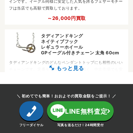
インです。イーグル同様に安定した人気を誇るフェザーモチー
フは当店でも高額で買取しております。
～26,000円買取
タディアンドキング
ネイティブフック
レギュラーホイール
GPイーグル付きチェーン 太角 60cm
タディアンドキングのどんなペンダントトップにも相性のいい
チェーンです。定番モデルなので需要が高く、中古市場でも安
定した相場で高価買取が可能です。
～28,000円買取
＼ 初めてでも簡単！おおよその買取金額をご提示！ ／
タディアンドキング
LINE無料査定
ラージクロス
GPメタル Lサイズ
フリーダイヤル
写真を送るだけ！24時間受付
クロスペンダントトップもタディアンドキングの人気モチーフ