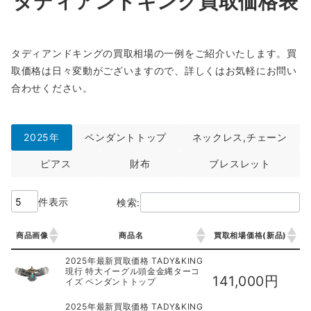
タディアンドキング買取価格表
タディアンドキングの買取相場の一例をご紹介いたします。買
取価格は日々変動がございますので、詳しくはお気軽にお問い
合わせください。
2025年
ペンダントトップ
ネックレス,チェーン
ピアス
財布
ブレスレット
件表示
検索:
商品画像
商品名
買取相場価格(新品)
商品画像
商品名
買取相場価格(新品)
2025年最新買取価格 TADY&KING
現行 特大イーグル頭金金縄ターコ
141,000円
イズ ペンダントトップ
2025年最新買取価格 TADY&KING