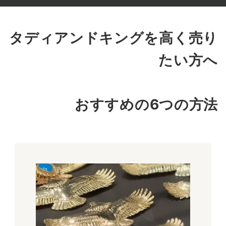
のひとつです。GPメタルがロングホーン、イーグルのモデル
は特に人気が高く買取強化しています。
タディアンドキングを高く売り
～26,000円買取
たい方へ
タディアンドキング
GPロングホーン
メタル付きたたき
おすすめの6つの方法
タタキペンダントトップは様々なモデルがリリースされていま
すが、メタル付きが特に人気が高いです。こちらのモデル以外
にも全金や金縄ターコイズ付きモデルのお買取も頑張らせてい
ただきます！
～22,000円買取