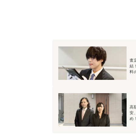
査
結
料
高
安
め