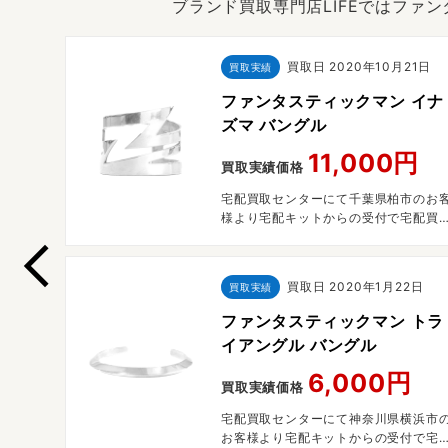
ブランド買取専門店LIFEではファ
日
買取日
2020年10月21日
買取実績
 アロ
ファンタスティックマン イナ
ズマ バングル
円
11,000円
買取実績価格
浜市のお
宅配買取センターにて千葉県柏市のお
で宅配買
様より宅配キットからの受付で宅配買
させていただきました。
買取日
2020年1月22日
買取実績
ファンタスティックマン トラ
イアングル バングル
6,000円
買取実績価格
宅配買取センターにて神奈川県横浜市
お客様より宅配キットからの受付で宅