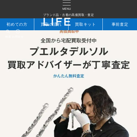
MENU
ブランド品・古着の高価買取・査定
初めての方
買取の流れ
買取キット
事前査定
検索
お問合せ