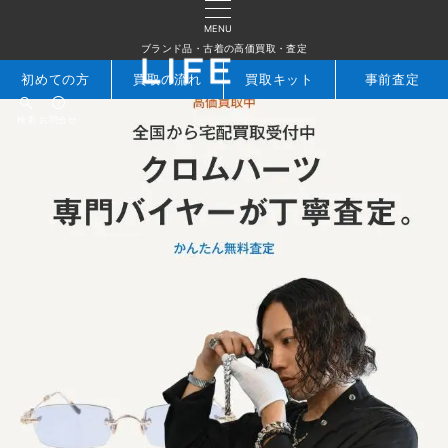
MENU
ブランド品・古着の高価買取・査定
初めての方
買取の流れ
買取キット
事前査定
検索
お問合せ