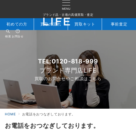
MENU
ブランド品・古着の高価買取・査定
初めての方
買取の流れ
買取キット
事前査定
検索
お問合せ
TEL:0120-818-999
ブランド専門店LIFE
買取のお問合せやご相談はこちら
HOME
お電話をおつなぎしております。
お電話をおつなぎしております。