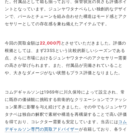
た。付属品として箱も揃っており、保管状況の良さも評価ポイ
ントとなっています。ジュンヤワタナベらしい独創的なデザイ
ンで、パールとチェーンを組み合わせた構造はモード感とアク
セサリーとしての存在感を兼ね備えたアイテムです。
今回の買取金額は
22,000円
とさせていただきました。評価の
根拠としては、まず23SSという比較的新しいシーズンである
点、さらに市場におけるジュンヤワタナベのアクセサリー需要
の高さが挙げられます。また、付属品が完備されていること
や、大きなダメージがない状態もプラス評価となりました。
コムデギャルソンは1969年に川久保玲によって設立され、常
に既存の価値観に挑戦する前衛的なクリエーションでファッシ
ョン業界に影響を与え続けてきました。その中でもジュンヤワ
タナベは独自の解釈で素材や構造を再構築することで高い評価
を得ており、コレクター需要も安定しています。当店には
コム
デギャルソン専門の買取アドバイザー
が在籍しており、各ライ