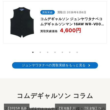
買取実績
買取日 2026年6月6日
コムデギャルソン ジュンヤワタナベコ
ムデギャルソンマン 16AW WR-V001
裏使い エステル ウール ストライプ ベ
4,600円
買取実績価格
スト ジレ
ジュンヤワタナベの買取実績をもっと見る
コムデギャルソン コラム
【2025年最新
【完全版】川
【完全版】コ
ブランド専門店LIFEではコムデギャルソンの様々なアイテムの