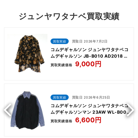
ジュンヤワタナベ買取実績
買取実績
買取日 2026年7月2日
コムデギャルソン ジュンヤワタナベコ
ムデギャルソン JB-B010 AD2018 花
柄 サイドプリーツ エステル フラワー
9,000円
買取実績価格
プリント シャツ ブラウス
買取実績
買取日 2026年6月25日
コムデギャルソン ジュンヤワタナベコ
ムデギャルソンマン 23AW WL-B004
ストライプ 切替 エルボーパッチ 長袖
6,600円
買取実績価格
シャツ