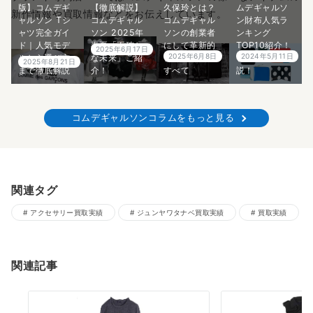
版】コムデギ
【徹底解説】
久保玲とは？
ムデギャルソ
新作情報や買取情報などをお伝えしています。
ャルソン Tシ
コムデギャル
コムデギャル
ン財布人気ラ
ャツ完全ガイ
ソン 2025年
ソンの創業者
ンキング
ド｜人気モデ
春夏「不確か
にして革新的
TOP10紹介！
2025年6月17日
2025年6月8日
2024年5月11日
ルから選び方
な未来」ご紹
デザイナーの
プロが5分で解
2025年8月21日
まで徹底解説
介！
すべて
説！
コムデギャルソンコラムをもっと見る
関連タグ
アクセサリー買取実績
ジュンヤワタナベ買取実績
買取実績
関連記事