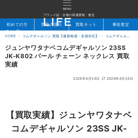
MENU
ブランド品・古着の高価買取・査定
初めての方
買取の流れ
買取キット
事前査定
HOME
コムデギャルソン 買取【最新相場・全国対応】
コムデギャルソン買取実績｜ブランド古着専門店LIFE
検索
お問合せ
ジュンヤワタナベコムデギャルソン 23SS
JK-K802 パール チェーン ネックレス 買取
実績
2026年4月24日
2026年4月24日
【買取実績】
ジュンヤワタナベ
コムデギャルソン 23SS JK-