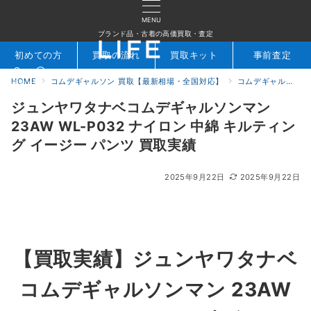
MENU
ブランド品・古着の高価買取・査定
初めての方
買取の流れ
買取キット
事前査定
HOME
コムデギャルソン 買取【最新相場・全国対応】
コムデギャルソン買取実績｜ブランド古着専門店LIFE
検索
お問合せ
ジュンヤワタナベコムデギャルソンマン
23AW WL-P032 ナイロン 中綿 キルティン
グ イージー パンツ 買取実績
2025年9月22日
2025年9月22日
【買取実績】
ジュンヤワタナベ
コムデギャルソンマン 23AW