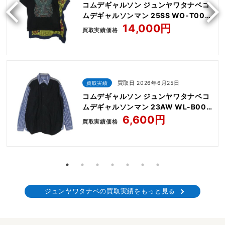
コムデギャルソン ジュンヤワタナベコ
ムデギャルソンマン 25SS WO-T003
AC/DC Silk Scarf プリント シルク ス
14,000円
買取実績価格
カーフ ドッキング 半袖 Tシャツ カット
ソー
買取実績
買取日 2026年6月25日
コムデギャルソン ジュンヤワタナベコ
ムデギャルソンマン 23AW WL-B004
ストライプ 切替 エルボーパッチ 長袖
6,600円
買取実績価格
シャツ
ジュンヤワタナベの買取実績をもっと見る