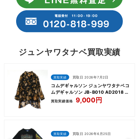
ジュンヤワタナベ買取実績
買取実績
買取日 2026年7月2日
コムデギャルソン ジュンヤワタナベコ
ムデギャルソン JB-B010 AD2018 花
柄 サイドプリーツ エステル フラワー
9,000円
買取実績価格
プリント シャツ ブラウス
買取実績
買取日 2026年6月25日