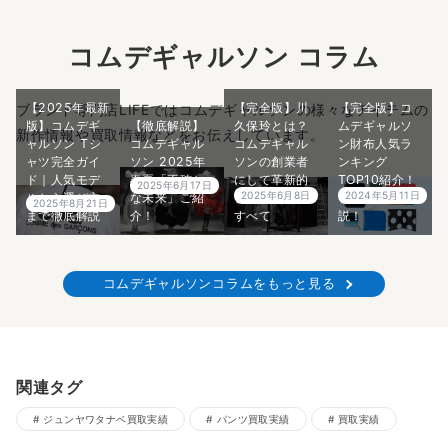
コムデギャルソン コラム
【2025年最新
【完全版】川
【完全版】コ
ブランド専門店LIFEではコムデギャルソンの様々なアイテムの
版】コムデギ
【徹底解説】
久保玲とは？
ムデギャルソ
新作情報や買取情報などをお伝えしています。
ャルソン Tシ
コムデギャル
コムデギャル
ン財布人気ラ
ャツ完全ガイ
ソン 2025年
ソンの創業者
ンキング
ド｜人気モデ
春夏「不確か
にして革新的
TOP10紹介！
2025年6月17日
2025年6月8日
2024年5月11日
ルから選び方
な未来」ご紹
デザイナーの
プロが5分で解
2025年8月21日
まで徹底解説
介！
すべて
説！
コムデギャルソンコラムをもっと見る
関連タグ
ジュンヤワタナベ買取実績
パンツ買取実績
買取実績