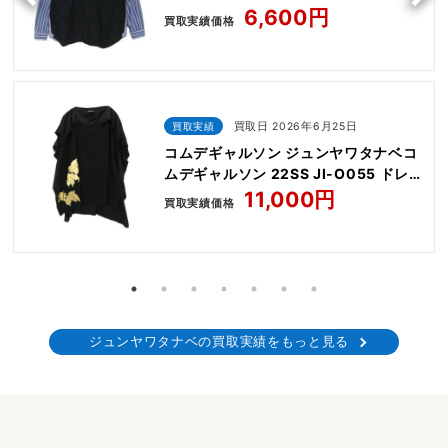
ストライプ 切替 エルボーパッチ 長袖
6,600円
買取実績価格
シャツ
買取実績
買取日 2026年6月25日
コムデギャルソン ジュンヤワタナベコ
ムデギャルソン 22SS JI-O055 ドレー
プ箔 ブラウス 変形 ワンピース
11,000円
買取実績価格
ジュンヤワタナベの買取実績をもっと見る