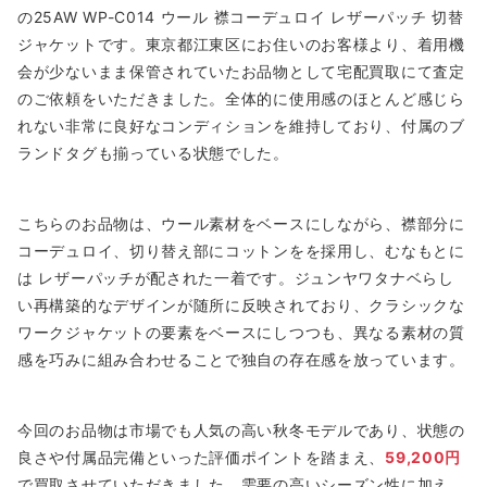
の25AW WP-C014 ウール 襟コーデュロイ レザーパッチ 切替
ジャケットです。東京都江東区にお住いのお客様より、着用機
会が少ないまま保管されていたお品物として宅配買取にて査定
のご依頼をいただきました。全体的に使用感のほとんど感じら
れない非常に良好なコンディションを維持しており、付属のブ
ランドタグも揃っている状態でした。
こちらのお品物は、ウール素材をベースにしながら、襟部分に
コーデュロイ、切り替え部にコットンをを採用し、むなもとに
は レザーパッチが配された一着です。ジュンヤワタナベらし
い再構築的なデザインが随所に反映されており、クラシックな
ワークジャケットの要素をベースにしつつも、異なる素材の質
感を巧みに組み合わせることで独自の存在感を放っています。
今回のお品物は市場でも人気の高い秋冬モデルであり、状態の
良さや付属品完備といった評価ポイントを踏まえ、
59,200円
で買取させていただきました。需要の高いシーズン性に加え、