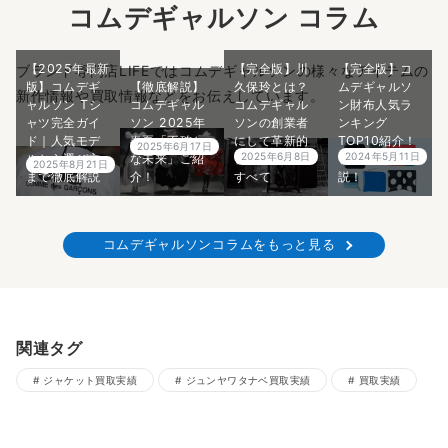
コムデギャルソン コラム
【2025年最新
【完全版】川
【完全版】コ
ブランド専門店LIFEではコムデギャルソンの様々なアイテムの
版】コムデギ
【徹底解説】
久保玲とは？
ムデギャルソ
新作情報や買取情報などをお伝えしています。
ャルソン Tシ
コムデギャル
コムデギャル
ン財布人気ラ
ャツ完全ガイ
ソン 2025年
ソンの創業者
ンキング
ド｜人気モデ
春夏「不確か
にして革新的
TOP10紹介！
2025年6月17日
2025年6月8日
2024年5月11日
ルから選び方
な未来」ご紹
デザイナーの
プロが5分で解
2025年8月21日
まで徹底解説
介！
すべて
説！
コムデギャルソンコラムをもっと見る
関連タグ
ジャケット買取実績
ジュンヤワタナベ買取実績
買取実績