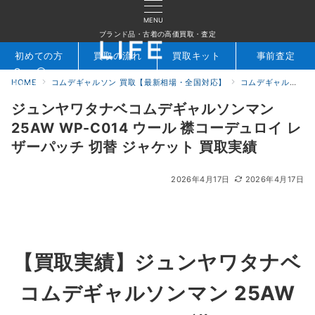
MENU
ブランド品・古着の高価買取・査定
初めての方
買取の流れ
買取キット
事前査定
HOME
コムデギャルソン 買取【最新相場・全国対応】
コムデギャルソン買取実績｜ブランド古着専門店LIFE
検索
お問合せ
ジュンヤワタナベコムデギャルソンマン
25AW WP-C014 ウール 襟コーデュロイ レ
ザーパッチ 切替 ジャケット 買取実績
2026年4月17日
2026年4月17日
【買取実績】
ジュンヤワタナベ
コムデギャルソンマン 25AW