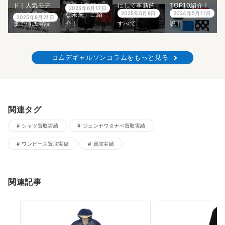
ド｜人気モデ
春夏「不確か
にして革新的
TOP10紹介！
2025年6月17日
2025年6月8日
2024年5月11日
ルから選び方
な未来」ご紹
デザイナーの
プロが5分で解
2025年8月21日
まで徹底解説
介！
すべて
説！
コムデギャルソンコラムをもっと見る
関連タグ
シャツ買取実績
ジュンヤワタナベ買取実績
ワンピース買取実績
買取実績
関連記事