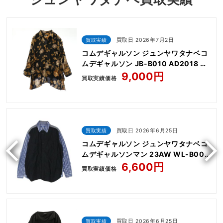
買取実績
買取日 2026年7月2日
コムデギャルソン ジュンヤワタナベコ
ムデギャルソン JB-B010 AD2018 花
柄 サイドプリーツ エステル フラワー
9,000円
買取実績価格
プリント シャツ ブラウス
買取実績
買取日 2026年6月25日
コムデギャルソン ジュンヤワタナベコ
ムデギャルソンマン 23AW WL-B004
ストライプ 切替 エルボーパッチ 長袖
6,600円
買取実績価格
シャツ
買取実績
買取日 2026年6月25日