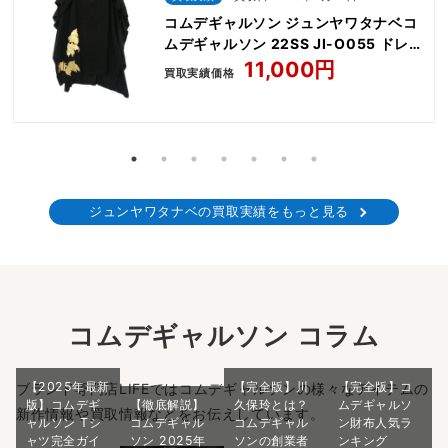
コムデギャルソン ジュンヤワタナベコ
ムデギャルソン 22SS JI-O055 ドレー
プ箔 ブラウス 変形 ワンピース
11,000円
買取実績価格
ジュンヤワタナベの買取実績をもっと見る
コムデギャルソン コラム
【2025年最新
【完全版】川
【完全版】コ
ブランド専門店LIFEではコムデギャルソンの様々なアイテムの
版】コムデギ
【徹底解説】
久保玲とは？
ムデギャルソ
新作情報や買取情報などをお伝えしています。
ャルソン Tシ
コムデギャル
コムデギャル
ン財布人気ラ
ャツ完全ガイ
ソン 2025年
ソンの創業者
ンキング