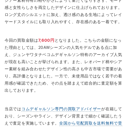
シアー素材特有の軽やかさによって重たくなりすぎず、モード
感と女性らしさを両立したデザインに仕上げられております。
ロング丈のシルエットに加え、透け感のある生地によってレイ
ヤードスタイルにも取り入れやすく、存在感のある一着です。
今回の買取金額は
7,600円
となりました。こちらの金額になっ
た理由としては、20AWシーズンの人気モデルである点に加
え、ジュンヤワタナベコムデギャルソン特有のアーカイブ人気
が現在も高いことが挙げられます。また、レオパード柄やシア
ー素材を組み合わせたデザイン性の高さも中古市場で需要があ
り、高評価となりました。一方で、未使用品ではなく若干の着
用感が確認できたため、その点を踏まえて総合的に査定額を算
出しております。
当店では
コムデギャルソン専門の買取アドバイザー
が在籍して
おり、シーズンやライン、デザイン背景まで細かく確認したう
えで査定を実施しています。
全国から宅配買取を送料無料で受