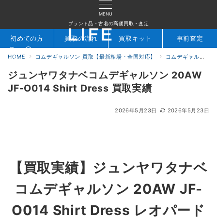
MENU
ブランド品・古着の高価買取・査定
初めての方
買取の流れ
買取キット
事前査定
HOME
コムデギャルソン 買取【最新相場・全国対応】
コムデギャルソン買取実績｜ブランド古着専門店LIFE
検索
お問合せ
ジュンヤワタナベコムデギャルソン 20AW
JF-O014 Shirt Dress 買取実績
2026年5月23日
2026年5月23日
【買取実績】
ジュンヤワタナベ
コムデギャルソン 20AW JF-
O014 Shirt Dress レオパード