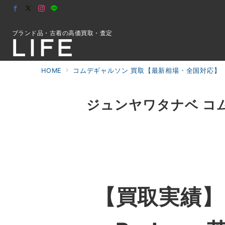
ブランド品・古着の高価買取・査定
HOME
コムデギャルソン 買取【最新相場・全国対応】
初めての方へ
ジュンヤワタナベ コムデギ
検索
お問合せ
【買取実績】