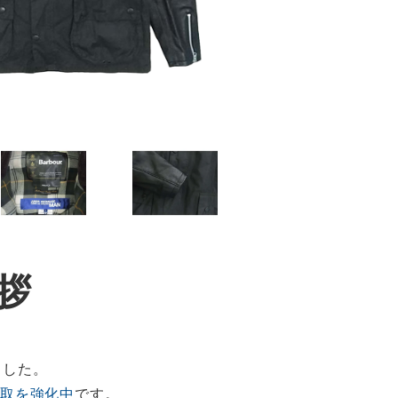
拶
ました。
買取を強化中
です。