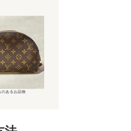
！
れのあるお品物
方法