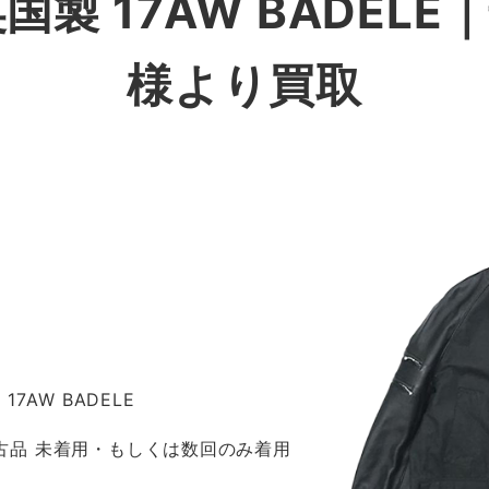
r 英国製 17AW BADE
様より買取
 17AW BADELE
 新古品 未着用・もしくは数回のみ着用