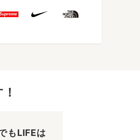
す！
もLIFEは