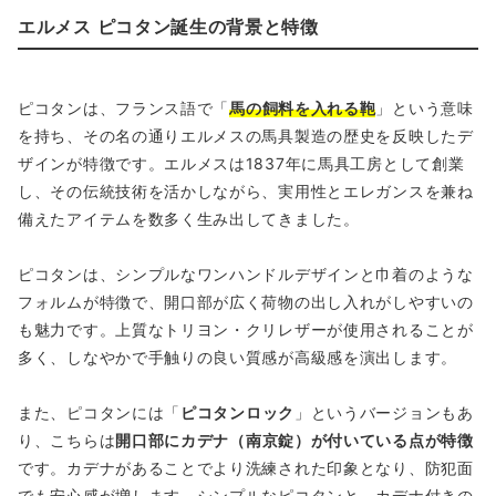
エルメス ピコタン誕生の背景と特徴
ピコタンは、フランス語で「
馬の飼料を入れる鞄
」という意味
を持ち、その名の通りエルメスの馬具製造の歴史を反映したデ
ザインが特徴です。エルメスは1837年に馬具工房として創業
し、その伝統技術を活かしながら、実用性とエレガンスを兼ね
備えたアイテムを数多く生み出してきました。
ピコタンは、シンプルなワンハンドルデザインと巾着のような
フォルムが特徴で、開口部が広く荷物の出し入れがしやすいの
も魅力です。上質なトリヨン・クリレザーが使用されることが
多く、しなやかで手触りの良い質感が高級感を演出します。
また、ピコタンには「
ピコタンロック
」というバージョンもあ
り、こちらは
開口部にカデナ（南京錠）が付いている点が特徴
です。カデナがあることでより洗練された印象となり、防犯面
でも安心感が増します。シンプルなピコタンと、カデナ付きの