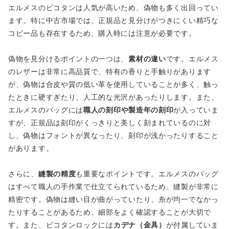
エルメスのピコタンは人気が高いため、偽物も多く出回ってい
ます。特に中古市場では、正規品と見分けがつきにくい精巧な
コピー品も存在するため、購入時には注意が必要です。
偽物を見分けるポイントの一つは、
素材の違い
です。エルメス
のレザーは非常に高品質で、特有の香りと手触りがあります
が、偽物は合皮や質の低い革を使用していることが多く、触っ
たときに硬すぎたり、人工的な光沢があったりします。また、
エルメスのバッグには
職人の刻印や製造年の刻印
が入っていま
すが、正規品は刻印がくっきりと美しく刻まれているのに対
し、偽物はフォントが異なったり、刻印が浅かったりすること
があります。
さらに、
縫製の精度
も重要なポイントです。エルメスのバッグ
はすべて職人の手作業で仕立てられているため、縫製が非常に
精密です。偽物は縫い目が曲がっていたり、糸が均一でなかっ
たりすることがあるため、細部をよく確認することが大切で
す。また、ピコタンロックには
カデナ（金具）
が付属していま