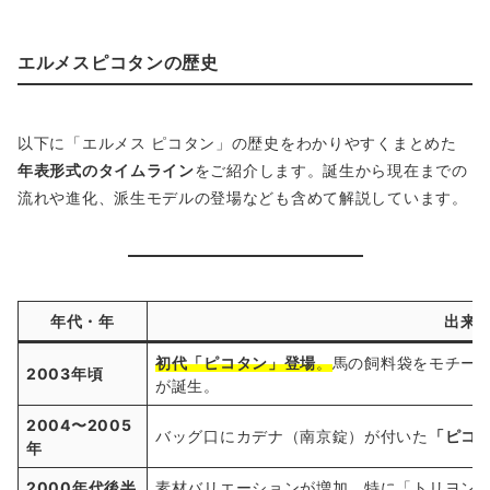
エルメスピコタン
の歴史
以下に「エルメス ピコタン」の歴史をわかりやすくまとめた
年表形式のタイムライン
をご紹介します。誕生から現在までの
流れや進化、派生モデルの登場なども含めて解説しています。
年代・年
出来
初代「ピコタン」登場
。
馬の飼料袋をモチー
2003年頃
が誕生。
2004〜2005
バッグ口にカデナ（南京錠）が付いた
「ピコ
年
2000年代後半
素材バリエーションが増加。特に「トリヨン