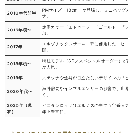
PMサイズ（18cm）が登場し、ミニバッグ
2010年代前半
大。
定番カラー「エトゥープ」「ゴールド」「ブ
2015年頃〜
加。
エキゾチックレザーを一部に使用した「ピコタ
2017年
開。
特注モデル（SO／スペシャルオーダー）が話
2018年頃〜
が人気。
2019年
ステッチや金具が目立たないデザインの「ピコ
海外需要やインフルエンサーの影響で、世界
2020年代〜
く。
2025年（現
ピコタンロックはエルメスの中でも定番人気
在）
年々豊富に。