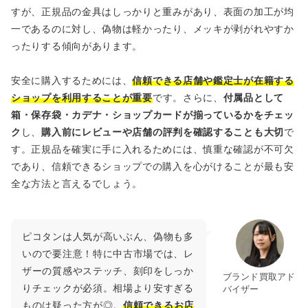
すが、正規品の金具はしっかりと重みがあり、表面の加工が均
一であるのに対し、偽物は軽かったり、メッキが剥がれやすか
ったりする傾向があります。
安全に購入するためには、
信頼できる店舗や鑑定士が在籍する
ショップを利用することが重要
です。さらに、
付属品として
箱・保存袋・カデナ・ショップカードが揃っているかをチェッ
ク
し、
購入前にレビューや店舗の評判を確認することも大切
で
す。正規品を確実に手に入れるためには、慎重な確認が不可欠
であり、信頼できるショップでの購入を心がけることが最も安
全な方法と言えるでしょう。
ピコタンは人気が高いぶん、偽物も多
いので要注意！特に中古市場では、レ
ザーの質感やステッチ、刻印をしっか
ブランド買取アド
りチェックが必須。相場より安すぎる
バイザー
ものは疑った方が◎。
信頼できるお店