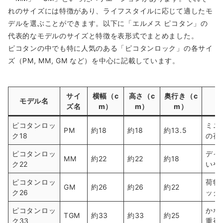
れのサイズには特徴があり、ライフスタイルに応じて適したモ
デルを選ぶことができます。以下に「エルメス ピコタン」の
代表的なモデルのサイズと特徴を表形式でまとめました。
ピコタンの中でも特に人気のある「ピコタンロック」の各サイ
ズ（PM, MM, GM など）を中心に記載しています。
サイ
横幅（c
高さ（c
奥行き（c
モデル名
ズ名
m）
m）
m）
ピコタンロッ
ミニ
PM
約18
約18
約13.5
ク18
の荷
ピコタンロッ
デイ
MM
約22
約22
約18
ク22
いや
ピコタンロッ
荷物
GM
約26
約26
約22
ク26
ッグ
ピコタンロッ
かな
TGM
約33
約33
約25
ク33
重視