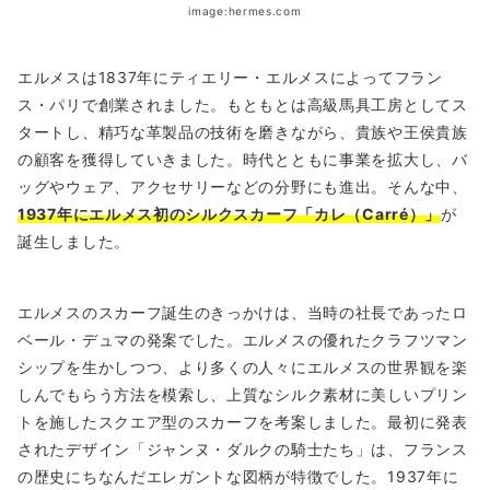
image:hermes.com
エルメスは1837年にティエリー・エルメスによってフラン
ス・パリで創業されました。もともとは高級馬具工房としてス
タートし、精巧な革製品の技術を磨きながら、貴族や王侯貴族
の顧客を獲得していきました。時代とともに事業を拡大し、バ
ッグやウェア、アクセサリーなどの分野にも進出。そんな中、
1937年にエルメス初のシルクスカーフ「カレ（Carré）」
が
誕生しました。
エルメスのスカーフ誕生のきっかけは、当時の社長であったロ
ベール・デュマの発案でした。エルメスの優れたクラフツマン
シップを生かしつつ、より多くの人々にエルメスの世界観を楽
しんでもらう方法を模索し、上質なシルク素材に美しいプリン
トを施したスクエア型のスカーフを考案しました。最初に発表
されたデザイン「ジャンヌ・ダルクの騎士たち」は、フランス
の歴史にちなんだエレガントな図柄が特徴でした。1937年に