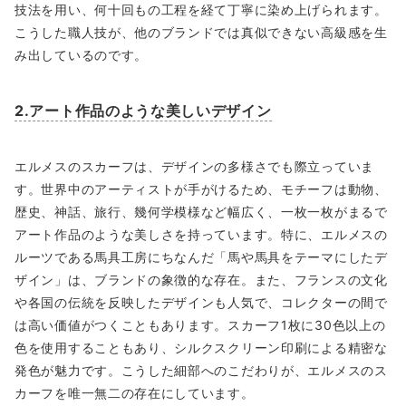
技法を用い、何十回もの工程を経て丁寧に染め上げられます。
こうした職人技が、他のブランドでは真似できない高級感を生
み出しているのです。
2.アート作品のような美しいデザイン
エルメスのスカーフは、デザインの多様さでも際立っていま
す。世界中のアーティストが手がけるため、モチーフは動物、
歴史、神話、旅行、幾何学模様など幅広く、一枚一枚がまるで
アート作品のような美しさを持っています。特に、エルメスの
ルーツである馬具工房にちなんだ「馬や馬具をテーマにしたデ
ザイン」は、ブランドの象徴的な存在。また、フランスの文化
や各国の伝統を反映したデザインも人気で、コレクターの間で
は高い価値がつくこともあります。スカーフ1枚に30色以上の
色を使用することもあり、シルクスクリーン印刷による精密な
発色が魅力です。こうした細部へのこだわりが、エルメスのス
カーフを唯一無二の存在にしています。