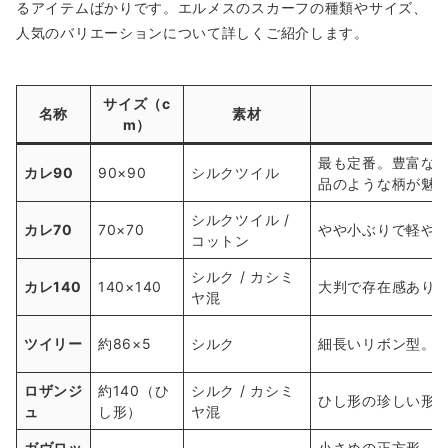
るアイテムばかりです。エルメスのスカーフの種類やサイズ、
人気のバリエーションについて詳しくご紹介します。
サイズ（c
名称
素材
m）
最も定番。豊富な
カレ90
90×90
シルクツイル
品のような柄が魅
シルクツイル /
カレ70
70×70
やや小ぶりで軽や
コットン
シルク / カシミ
カレ140
140×140
大判で存在感あり
ヤ混
ツイリー
約86×5
シルク
細長いリボン型。
ロザンジ
約140（ひ
シルク / カシミ
ひし形の珍しい形
ュ
し形）
ヤ混
ガヴロッ
小さめの正方形。