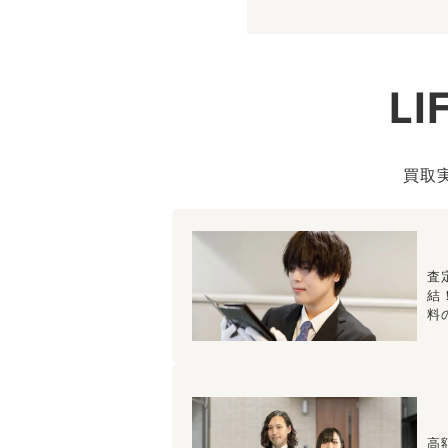
L
買取
査
結
料
高