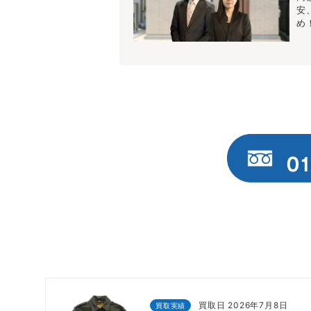
安
め
1日
買取日 2026年7月8日
買取実績