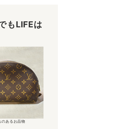
もLIFEは
！
れのあるお品物