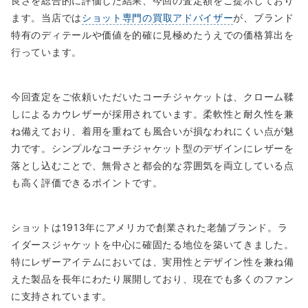
良さを総合的に評価した結果、今回の査定額をご提示しており
ます。当店では
ショット専門の買取アドバイザー
が、ブランド
特有のディテールや価値を的確に見極めたうえでの価格算出を
行っています。
今回査定をご依頼いただいたコーチジャケットは、クローム鞣
しによるカウレザーが採用されています。柔軟性と耐久性を兼
ね備えており、着用を重ねても風合いが損なわれにくい点が魅
力です。シンプルなコーチジャケット型のデザインにレザーを
落とし込むことで、無骨さと都会的な雰囲気を両立している点
も高く評価できるポイントです。
ショットは1913年にアメリカで創業された老舗ブランド。ラ
イダースジャケットを中心に確固たる地位を築いてきました。
特にレザーアイテムにおいては、実用性とデザイン性を兼ね備
えた製品を長年にわたり展開しており、現在でも多くのファン
に支持されています。