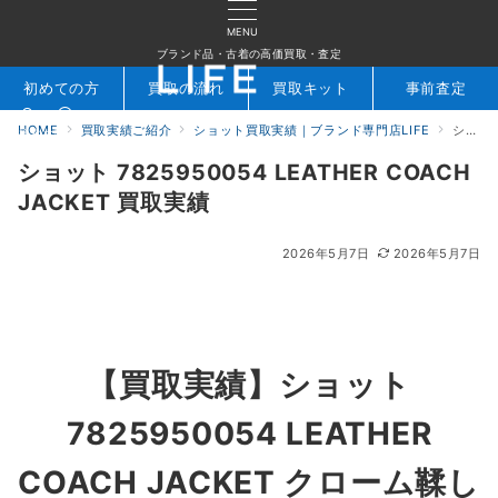
MENU
ブランド品・古着の高価買取・査定
初めての方
買取の流れ
買取キット
事前査定
HOME
買取実績ご紹介
ショット買取実績｜ブランド専門店LIFE
ショット 7825950054 LEATHER COACH JACKET 買取実績
検索
お問合せ
ショット 7825950054 LEATHER COACH
JACKET 買取実績
2026年5月7日
2026年5月7日
【買取実績】
ショット
7825950054 LEATHER
COACH JACKET クローム鞣し