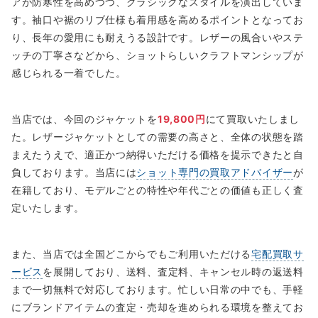
アが防寒性を高めつつ、クラシックなスタイルを演出していま
す。袖口や裾のリブ仕様も着用感を高めるポイントとなってお
り、長年の愛用にも耐えうる設計です。レザーの風合いやステ
ッチの丁寧さなどから、ショットらしいクラフトマンシップが
感じられる一着でした。
当店では、今回のジャケットを
19,800円
にて買取いたしまし
た。レザージャケットとしての需要の高さと、全体の状態を踏
まえたうえで、適正かつ納得いただける価格を提示できたと自
負しております。当店には
ショット専門の買取アドバイザー
が
在籍しており、モデルごとの特性や年代ごとの価値も正しく査
定いたします。
また、当店では全国どこからでもご利用いただける
宅配買取サ
ービス
を展開しており、送料、査定料、キャンセル時の返送料
まで一切無料で対応しております。忙しい日常の中でも、手軽
にブランドアイテムの査定・売却を進められる環境を整えてお