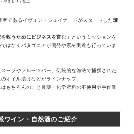
－やまもり / 繁土
業者であるイヴォン・シュイナードがスタートした
環
球を救うためにビジネスを営む」
というミッションを
売ではなくパタゴニアが開発や素材調達も行っていま
たスープやフルーツバー、伝統的な漁法で捕獲された
貝のオイル漬けなどがラインナップ。
味はもちろんのこと農薬・化学肥料の不使用や手作業
派ワイン・自然酒のご紹介