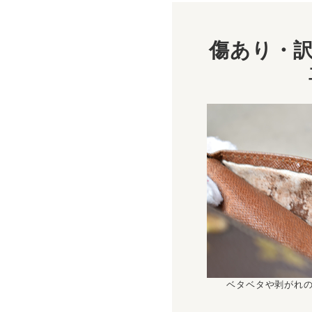
傷あり・訳
ベタベタや剥がれ