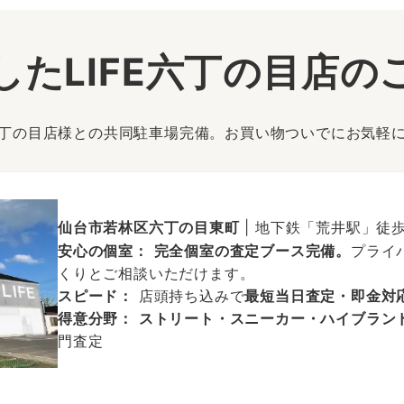
したLIFE六丁の目店の
丁の目店様との共同駐車場完備。お買い物ついでにお気軽
仙台市若林区六丁の目東町
| 地下鉄「荒井駅」徒
安心の個室：
完全個室の査定ブース完備。
プライ
くりとご相談いただけます。
スピード：
店頭持ち込みで
最短当日査定・即金対
得意分野：
ストリート・スニーカー・ハイブラン
門査定