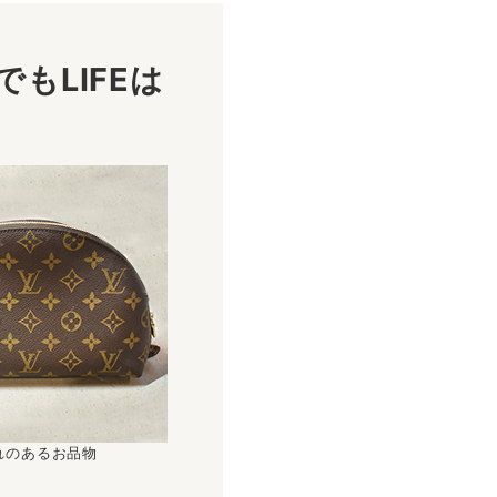
もLIFEは
！
れのあるお品物