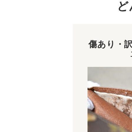
ど
傷あり・訳