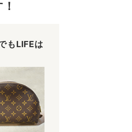
す！
もLIFEは
！