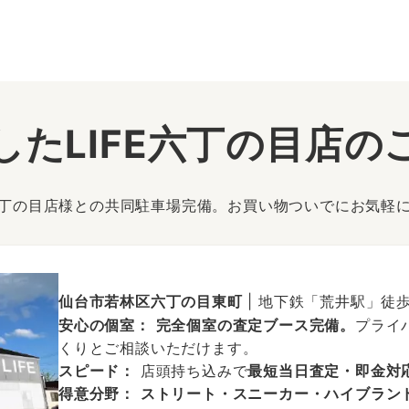
したLIFE六丁の目店の
丁の目店様との共同駐車場完備。お買い物ついでにお気軽
仙台市若林区六丁の目東町
| 地下鉄「荒井駅」徒
安心の個室：
完全個室の査定ブース完備。
プライ
くりとご相談いただけます。
スピード：
店頭持ち込みで
最短当日査定・即金対
得意分野：
ストリート・スニーカー・ハイブラン