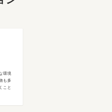
な環境
物も多
くこと