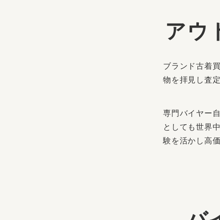
アウ
ブランド古着買
物を拝見し査
専門バイヤー
としても世界
験を活かし高
バ