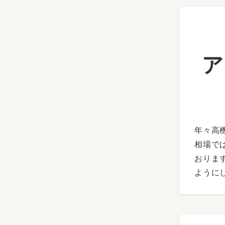
ア
年々高
相場で
おりま
ように