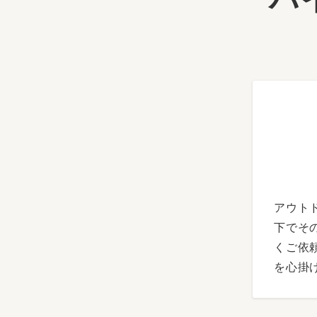
アウト
下でそ
くご依
を心掛