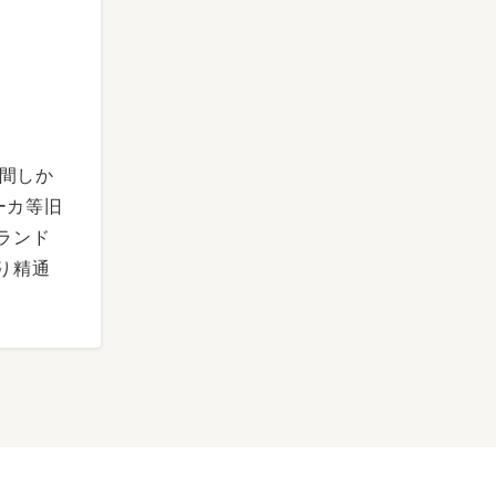
年間しか
ーカ等旧
ランド
り精通