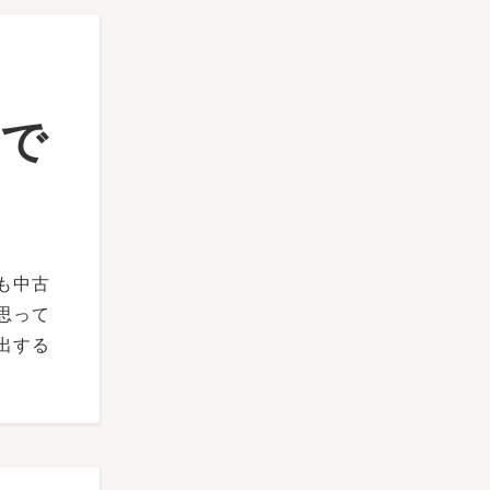
定で
も中古
思って
出する