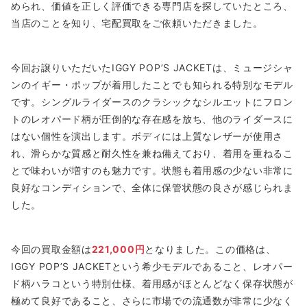
められ、価値を正しく評価できる専門店を探していたところ、
当店のことを知り、宅配買取をご依頼いただきました。
今回お譲りいただいたIGGY POP’S JACKETは、ミュージシャ
ンのイギー・ポップが着用したことでも知られる特別なモデル
です。シングルライダースのクラシックなシルエットにフロン
トのレオパード柄が圧倒的な存在感を放ち、他のライダースに
はない個性を演出します。ボディには上質なレザーが使用さ
れ、滑らかな質感と耐久性を兼ね備えており、着用を重ねるこ
とで味わいが増すのも魅力です。状態も着用感の少ない非常に
良好なコンディションで、全体に保管状態の良さが感じられま
した。
今回の買取金額は
221,000円
となりました。この価格は、
IGGY POP’S JACKETという希少モデルであること、レオパー
ド柄ハラコという特別仕様、着用感がほとんどなく保存状態が
極めて良好であること、さらに市場での流通数が非常に少なく