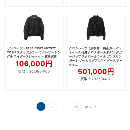
サンローラン 18SS CX62 497577
クロムハーツ（原本無） 純正ガーメン
YC2IF スタッズカラー ラムレザー シン
トケース付属 クロスボールボタン ダガ
グル ライダースジャケット 買取実績
ージップ スクロールラベル ガンスリン
ガー レザー セミダブルライダース ジャ
106,000円
ケッ...
501,000円
買取：
2026/04/06
買取：
2026/04/01
投
1
2
…
23
次へ
稿
の
ペ