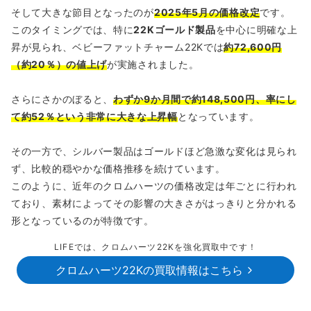
そして大きな節目となったのが
2025年5月の価格改定
です。
このタイミングでは、特に
22Kゴールド製品
を中心に明確な上
昇が見られ、ベビーファットチャーム22Kでは
約72,600円
（約20％）の値上げ
が実施されました。
さらにさかのぼると、
わずか9か月間で約148,500円、率にし
て約52％という非常に大きな上昇幅
となっています。
その一方で、シルバー製品はゴールドほど急激な変化は見られ
ず、比較的穏やかな価格推移を続けています。
このように、近年のクロムハーツの価格改定は年ごとに行われ
ており、素材によってその影響の大きさがはっきりと分かれる
形となっているのが特徴です。
LIFEでは、クロムハーツ22Kを強化買取中です！
クロムハーツ22Kの買取情報はこちら