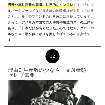
円安や原材料費の高騰、世界的なインフレ
です。特にシ
ルバーやゴールドなど貴金属の国際相場が上昇している
ことは、多くのブランドの価格改定に直結しています。
さらに、
アメリカ本国での人件費や製造コストの上昇も
あり、「日本だけが高くなった」のではなく、グローバ
ルなコスト増が値上がりを押し上げている
のが実情で
す。
02
理由2 生産数の少なさ・品薄状態・
セレブ需要