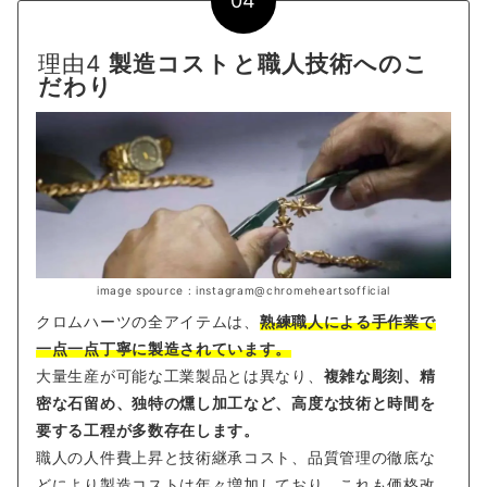
04
理由4
製造コストと職人技術へのこ
だわり
image spource : instagram@chromeheartsofficial
クロムハーツの全アイテムは、
熟練職人による手作業で
一点一点丁寧に製造されています。
大量生産が可能な工業製品とは異なり、
複雑な彫刻、精
密な石留め、独特の燻し加工など、高度な技術と時間を
要する工程が多数存在します。
職人の人件費上昇と技術継承コスト、品質管理の徹底な
どにより製造コストは年々増加しており、これも価格改