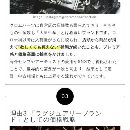
image：instagram@chromeheartsofficia
クロムハーツは直営店の店舗数も限られており、そもそ
もの生産数も「大量生産」とは程遠いブランドです。コ
ロナ禍以降は入荷量がさらに絞られ、
店頭から商品が消
えて
“欲しくても買えない”
状態が続いたことも、プレミア
感と価格高騰に拍車をかけました。
海外セレブやアーティストの愛用がSNSで可視化された
ことで、世界的な需要が一段と高まり、結果として定
価・中古相場ともに上昇する流れができています。
03
理由3 「ラグジュアリーブラン
ド」としての価格戦略