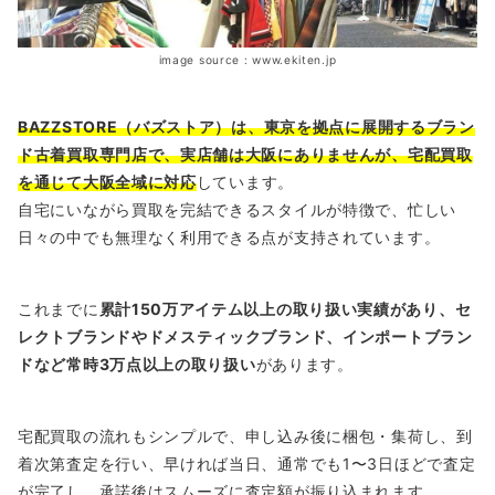
image source : www.ekiten.jp
BAZZSTORE（バズストア）は、東京を拠点に展開するブラン
ド古着買取専門店で、実店舗は大阪にありませんが、宅配買取
を通じて大阪全域に対応
しています。
自宅にいながら買取を完結できるスタイルが特徴で、忙しい
日々の中でも無理なく利用できる点が支持されています。
これまでに
累計150万アイテム以上の取り扱い実績があり、セ
レクトブランドやドメスティックブランド、インポートブラン
ドなど常時3万点以上の取り扱い
があります。
宅配買取の流れもシンプルで、申し込み後に梱包・集荷し、到
着次第査定を行い、早ければ当日、通常でも1〜3日ほどで査定
が完了し、承諾後はスムーズに査定額が振り込まれます。