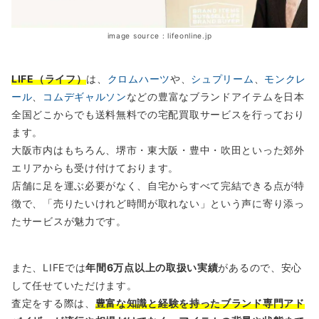
image source : lifeonline.jp
LIFE（ライフ）
は、
クロムハーツ
や、
シュプリーム
、
モンクレ
ール
、
コムデギャルソン
などの豊富なブランドアイテムを日本
全国どこからでも送料無料での宅配買取サービスを行っており
ます。
大阪市内はもちろん、堺市・東大阪・豊中・吹田といった郊外
エリアからも受け付けております。
店舗に足を運ぶ必要がなく、自宅からすべて完結できる点が特
徴で、「売りたいけれど時間が取れない」という声に寄り添っ
たサービスが魅力です。
また、LIFEでは
年間6万点以上の取扱い実績
があるので、安心
して任せていただけます。
査定をする際は、
豊富な知識と経験を持ったブランド専門アド