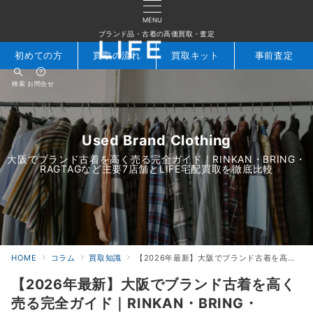
MENU
ブランド品・古着の高価買取・査定
初めての方
買取の流れ
買取キット
事前査定
検索
お問合せ
Used Brand Clothing
大阪でブランド古着を高く売る完全ガイド｜RINKAN・BRING・
RAGTAGなど主要7店舗とLIFE宅配買取を徹底比較
HOME
コラム
買取知識
【2026年最新】大阪でブランド古着を高く売る完全ガイド｜RINKAN・BRING・RAGTAGなど主要7店舗とLIFE宅配買取を徹底比較
【2026年最新】大阪でブランド古着を高く
売る完全ガイド｜RINKAN・BRING・