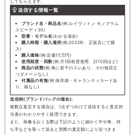
してもらえます。
送信する情報一覧
ブランド名・商品名
(例:ルイヴィトン モノグラム
スピーディ30)
型番・モデル名
(わかる場合)
購入時期・購入場所
(例:2022年、正規店にて購
入)
購入価格
(例:定価15万円)
使用頻度・回数
(例:月1回程度使用、計10回ほど)
商品の状態
(例:角に若干のスレあり、その他目立
つダメージなし)
付属品の有無
(例:保存袋・ギャランティカードあ
り、箱なし)
送信例(ブランドバッグの場合):
複数点査定する場合は、1点ずつ分けて送信すると査定担
当者がわかりやすく処理できます。
また、画像をおくる際は下記のように細かく中や角、持
ち手などを取って送ると実際の査定額により近づきま