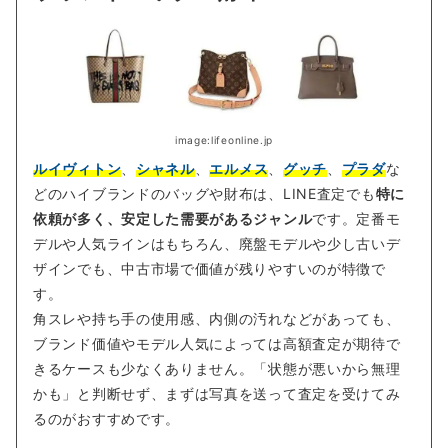
image:lifeonline.jp
ルイヴィトン
、
シャネル
、
エルメス
、
グッチ
、
プラダ
な
どのハイブランドのバッグや財布は、LINE査定でも
特に
依頼が多く、安定した需要があるジャンル
です。定番モ
デルや人気ラインはもちろん、廃盤モデルや少し古いデ
ザインでも、中古市場で価値が残りやすいのが特徴で
す。
角スレや持ち手の使用感、内側の汚れなどがあっても、
ブランド価値やモデル人気によっては高額査定が期待で
きるケースも少なくありません。「状態が悪いから無理
かも」と判断せず、まずは写真を送って査定を受けてみ
るのがおすすめです。