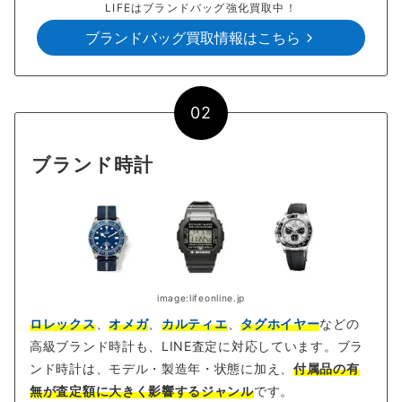
LIFEはブランドバッグ強化買取中！
ブランドバッグ買取情報はこちら
02
ブランド時計
image:lifeonline.jp
ロレックス
、
オメガ
、
カルティエ
、
タグホイヤー
などの
高級ブランド時計も、LINE査定に対応しています。ブラ
ンド時計は、モデル・製造年・状態に加え、
付属品の有
無が査定額に大きく影響するジャンル
です。