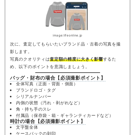
image:lifeonline.jp
次に、査定してもらいたいブランド品・古着の写真を撮
影します。
写真のクオリティは
査定額の精度に大きく影響
するた
め、以下のポイントを意識しましょう。
バッグ・財布の場合【必須撮影ポイント】
全体写真（正面・背面・側面）
ブランドロゴ・タグ
シリアルナンバー
内側の状態（汚れ・剥がれなど）
角・持ち手のスレ
付属品（保存袋・箱・ギャランティカードなど）
時計の場合【必須撮影ポイント】
文字盤全体
ケースバックの刻印