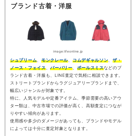
ブランド古着・洋服
image:lifeonline.jp
シュプリーム
、
モンクレール
、
コムデギャルソン
、
ザ・
ノース・フェイス
、
バーバリー
、
ポールスミス
などのブ
ランド古着・洋服も、LINE査定で気軽に相談できます。
ストリートブランドからラグジュアリーブランドまで、
幅広いジャンルが対象です。
特に、人気モデルや定番アイテム、季節需要の高いアウ
ター類は、中古市場での評価が高く、高額査定につなが
りやすい傾向があります。
使用感や多少のダメージがあっても、ブランドやモデル
によっては十分に査定対象となります。