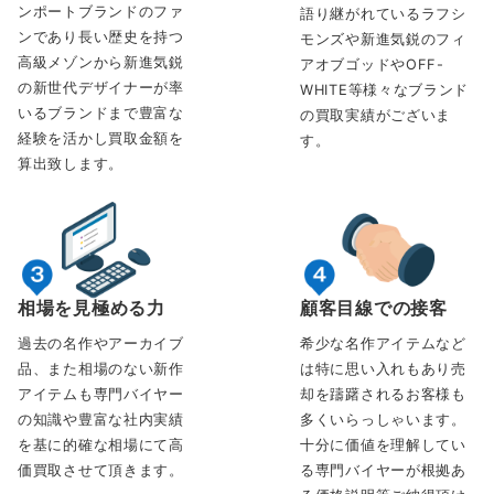
ンポートブランドのファ
語り継がれているラフシ
ンであり長い歴史を持つ
モンズや新進気鋭のフィ
高級メゾンから新進気鋭
アオブゴッドやOFF-
の新世代デザイナーが率
WHITE等様々なブランド
いるブランドまで豊富な
の買取実績がございま
経験を活かし買取金額を
す。
算出致します。
相場を見極める力
顧客目線での接客
過去の名作やアーカイブ
希少な名作アイテムなど
品、また相場のない新作
は特に思い入れもあり売
アイテムも専門バイヤー
却を躊躇されるお客様も
の知識や豊富な社内実績
多くいらっしゃいます。
を基に的確な相場にて高
十分に価値を理解してい
価買取させて頂きます。
る専門バイヤーが根拠あ