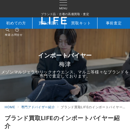
MENU
ブランド品・古着の高価買取・査定
初めての方
買取の流れ
買取キット
事前査定
検索
お問合せ
インポートバイヤー
梅津
メゾンマルジェラやリックオウエンス、マルニ等様々なブランドを
専門で査定しております。
HOME
専門アドバイザー紹介
ブランド買取LIFEのインポートバイヤー紹介
ブランド買取LIFEのインポートバイヤー紹
介