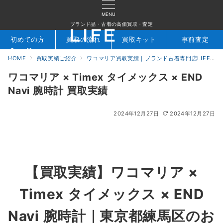
MENU
ブランド品・古着の高価買取・査定
初めての方
買取の流れ
買取キット
事前査定
HOME
買取実績ご紹介
ワコマリア買取実績｜ブランド古着専門店LIFE
検索
お問合せ
ワコマリア × Timex タイメックス × END
Navi 腕時計 買取実績
2024年12月27日
2024年12月27日
【買取実績】
ワコマリア ×
Timex タイメックス × END
Navi 腕時計
｜東京都練馬区のお