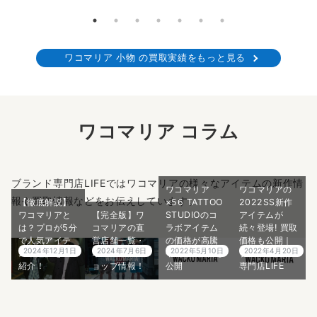
ワコマリア 小物 の買取実績をもっと見る
ワコマリア コラム
ブランド専門店LIFEではワコマリアの様々なアイテムの新作情
ワコマリア
ワコマリアの
報や買取情報などをお伝えしています。
【徹底解説】
×56 TATTOO
2022SS新作
ワコマリアと
【完全版】ワ
STUDIOのコ
アイテムが
は？プロが5分
コマリアの直
ラボアイテム
続々登場! 買取
で人気アイテ
営店舗一覧・
の価格が高騰
価格も公開｜
2024年12月1日
2024年7月6日
2022年5月10日
2022年4月20日
ムや魅力をご
オンラインシ
中! 買取価格も
ブランド買取
紹介！
ョップ情報！
公開
専門店LIFE