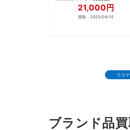
21,000円
買取：
2025/04/15
投
稿
の
ワコマ
ペ
ー
ジ
送
ブランド品買
り