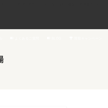
0120-818-999
11:00～19:00(年中無休)
店舗アクセス
ル
よくあるご質問
BLOG
買取キャンペーン
場