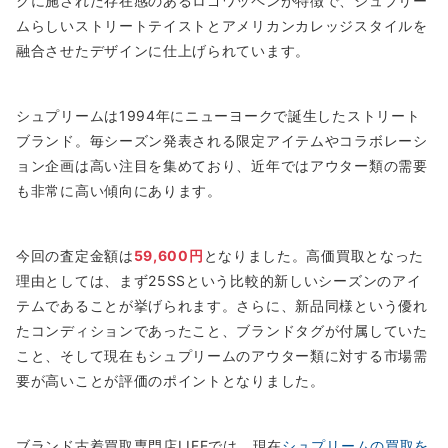
クに施された存在感のあるロゴワッペンが特徴で、シュプリー
ムらしいストリートテイストとアメリカンカレッジスタイルを
融合させたデザインに仕上げられています。
シュプリームは1994年にニューヨークで誕生したストリート
ブランド。毎シーズン発表される限定アイテムやコラボレーシ
ョン企画は高い注目を集めており、近年ではアウター類の需要
も非常に高い傾向にあります。
今回の査定金額は
59,600円
となりました。高価買取となった
理由としては、まず25SSという比較的新しいシーズンのアイ
テムであることが挙げられます。さらに、新品同様という優れ
たコンディションであったこと、ブランドタグが付属していた
こと、そして現在もシュプリームのアウター類に対する市場需
要が高いことが評価のポイントとなりました。
ブランド古着買取専門店LIFEでは、現在
シュプリームの買取を