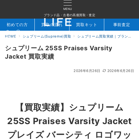
MENU
ブランド品・古着の高価買取・査定
初めての方
買取の流れ
買取キット
事前査定
HOME
シュプリーム(Supreme)買取
シュプリーム買取実績｜ブランド専門店LIFE
検索
お問合せ
シュプリーム 25SS Praises Varsity
Jacket 買取実績
2026年6月26日
2026年6月26日
【買取実績】
シュプリーム
25SS Praises Varsity Jacket
プレイズ バーシティ ロゴワッ