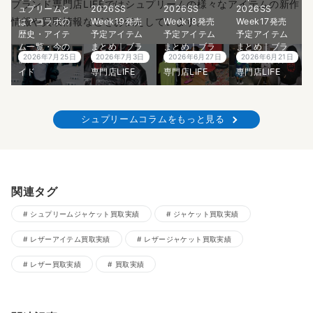
ブランド専門店LIFEではシュプリームの様々なアイテムの新作
ュプリームと
2026SS
2026SS
2026SS
情報や買取情報などをお伝えしています。
は？コラボの
Week19発売
Week18発売
Week17発売
歴史・アイテ
予定アイテム
予定アイテム
予定アイテム
ム一覧・今の
まとめ｜ブラ
まとめ｜ブラ
まとめ｜ブラ
2026年7月25日
2026年7月3日
2026年6月27日
2026年6月21日
価値を徹底ガ
ンド古着買取
ンド古着買取
ンド古着買取
イド
専門店LIFE
専門店LIFE
専門店LIFE
シュプリームコラムをもっと見る
関連タグ
シュプリームジャケット買取実績
ジャケット買取実績
レザーアイテム買取実績
レザージャケット買取実績
レザー買取実績
買取実績