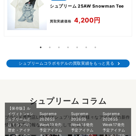
シュプリーム 25AW Snowman Tee
4,200円
買取実績価格
シュプリームコラボモデルの買取実績をもっと見る
シュプリーム コラム
【保存版】ル
イヴィトン×シ
Supreme
Supreme
Supreme
ブランド専門店LIFEではシュプリームの様々なアイテムの新作
ュプリームと
2026SS
2026SS
2026SS
情報や買取情報などをお伝えしています。
は？コラボの
Week19発売
Week18発売
Week17発売
歴史・アイテ
予定アイテム
予定アイテム
予定アイテム
ム一覧・今の
まとめ｜ブラ
まとめ｜ブラ
まとめ｜ブラ