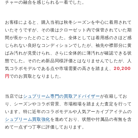
チャーの融合を感じられる一着でした。
お客様によると、購入当初は秋冬シーズンを中心に着用されて
いたそうですが、その後はクローゼット内で保管されていた期
間が長かったとのことでした。全体としては着用感のさほど感
じられない良好なコンディションでしたが、袖先や襟部分に黄
ばみ汚れが見受けられ、さらに全体的に薄汚れが確認できる状
態でした。そのため新品同様評価とはなりませんでしたが、人
気コラボモデルである点や市場需要の高さを踏まえ、
20,200
円
でのお買取となりました。
当店では
シュプリーム専門の買取アドバイザー
が在籍してお
り、シーズンやコラボ背景、市場相場を踏まえた査定を行って
います。特に近年のコラボモデルや人気アーカイブアイテムの
シュプリーム買取強化
を進めており、状態や付属品の有無を含
めて一点ずつ丁寧に評価しております。