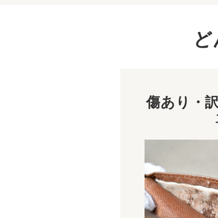
ど
傷あり・訳