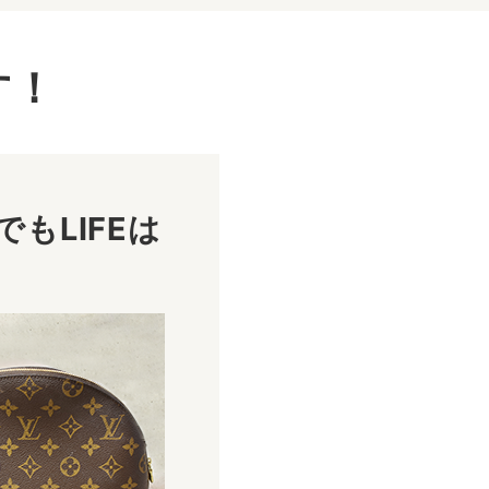
す！
もLIFEは
！