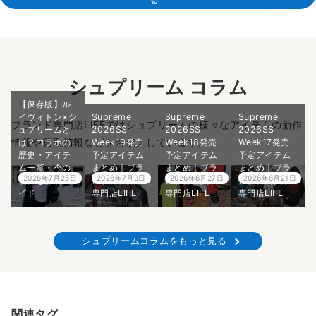
シュプリーム コラム
【保存版】ル
イヴィトン×シ
Supreme
Supreme
Supreme
ブランド専門店LIFEではシュプリームの様々なアイテムの新作
ュプリームと
2026SS
2026SS
2026SS
情報や買取情報などをお伝えしています。
は？コラボの
Week19発売
Week18発売
Week17発売
歴史・アイテ
予定アイテム
予定アイテム
予定アイテム
ム一覧・今の
まとめ｜ブラ
まとめ｜ブラ
まとめ｜ブラ
2026年7月25日
2026年7月3日
2026年6月27日
2026年6月21日
価値を徹底ガ
ンド古着買取
ンド古着買取
ンド古着買取
イド
専門店LIFE
専門店LIFE
専門店LIFE
シュプリームコラムをもっと見る
関連タグ