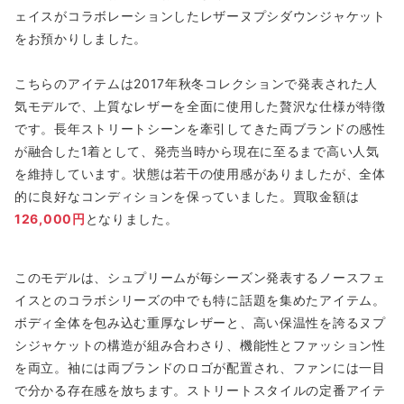
ェイスがコラボレーションしたレザーヌプシダウンジャケット
をお預かりしました。
こちらのアイテムは2017年秋冬コレクションで発表された人
気モデルで、上質なレザーを全面に使用した贅沢な仕様が特徴
です。長年ストリートシーンを牽引してきた両ブランドの感性
が融合した1着として、発売当時から現在に至るまで高い人気
を維持しています。状態は若干の使用感がありましたが、全体
的に良好なコンディションを保っていました。買取金額は
126,000円
となりました。
このモデルは、シュプリームが毎シーズン発表するノースフェ
イスとのコラボシリーズの中でも特に話題を集めたアイテム。
ボディ全体を包み込む重厚なレザーと、高い保温性を誇るヌプ
シジャケットの構造が組み合わさり、機能性とファッション性
を両立。袖には両ブランドのロゴが配置され、ファンには一目
で分かる存在感を放ちます。ストリートスタイルの定番アイテ