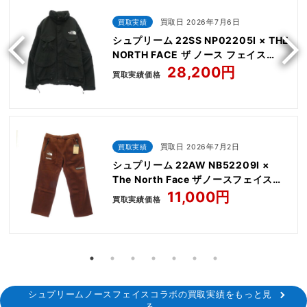
買取実績
買取日 2026年7月6日
シュプリーム 22SS NP02205I × THE
NORTH FACE ザ ノース フェイス
Trekking Convertible Jacket
28,200円
買取実績価格
買取実績
買取日 2026年7月2日
シュプリーム 22AW NB52209I ×
The North Face ザノースフェイス
Steep Tech Fleece Pant
11,000円
買取実績価格
シュプリームノースフェイスコラボの買取実績をもっと見
る