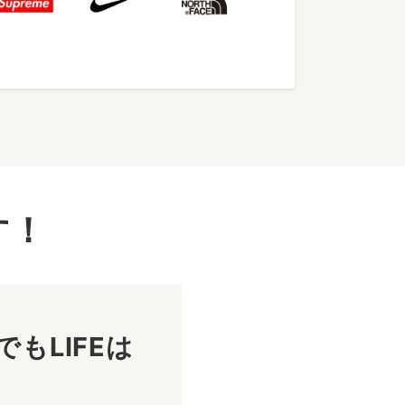
す！
もLIFEは
！