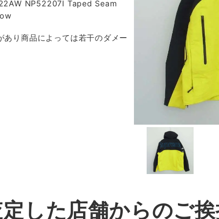
 22AW NP52207I Taped Seam
low
感があり商品によっては若干のダメー
査定した店舗からのご挨