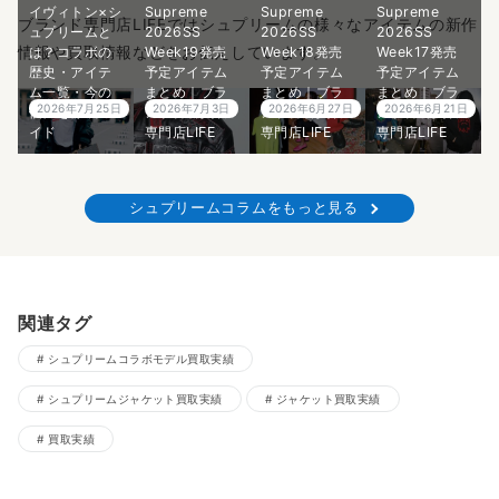
イヴィトン×シ
Supreme
Supreme
Supreme
ブランド専門店LIFEではシュプリームの様々なアイテムの新作
ュプリームと
2026SS
2026SS
2026SS
情報や買取情報などをお伝えしています。
は？コラボの
Week19発売
Week18発売
Week17発売
歴史・アイテ
予定アイテム
予定アイテム
予定アイテム
ム一覧・今の
まとめ｜ブラ
まとめ｜ブラ
まとめ｜ブラ
2026年7月25日
2026年7月3日
2026年6月27日
2026年6月21日
価値を徹底ガ
ンド古着買取
ンド古着買取
ンド古着買取
イド
専門店LIFE
専門店LIFE
専門店LIFE
シュプリームコラムをもっと見る
関連タグ
シュプリームコラボモデル買取実績
シュプリームジャケット買取実績
ジャケット買取実績
買取実績