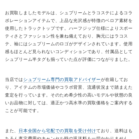
お買取しましたモデルは、シュプリームとラコステによるコラ
ボレーションアイテムで、上品な光沢感が特徴のベロア素材を
使用したトラックトップです。ハーフジップ仕様によりスポー
ティさとファッション性を兼ね備えており、胸元にはラコス
テ、袖にはシュプリームのロゴがデザインされています。使用
感もほとんど見られないコンディションであり、付属品として
シュプリーム半タグも揃っていた点が評価につながりました。
当店では
シュプリーム専門の買取アドバイザー
が在籍してお
り、アイテムの市場価値やコラボ背景、流通状況まで踏まえた
査定を行っています。そのため希少性の高いモデルや状態の良
いお品物に対しては、適正かつ高水準の買取価格をご案内する
ことが可能です。
また、
日本全国から宅配での買取を受け付け
ており、送料はも
ちろん査定費用やキャンセル時の返送料も一切かかりません。