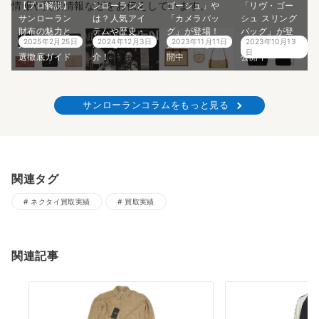
情報や買取情報などをお伝えしています。
【プロ解説】
ンローランと
ゴーシュ」や
「リヴ・ゴー
サンローラン
は？人気アイ
「カメラバッ
シュ スリング
財布の魅力と
テムや歴史・
グ」が登場！
バッグ」が登
2025年2月25日
2024年12月3日
2023年11月11日
2023年10月13
人気モデル15
魅力をご紹
買取価格も公
場！買取価格
日
選徹底ガイド
介！
開中
公開中
サンローランコラムをもっと見る
関連タグ
ネクタイ買取実績
買取実績
関連記事