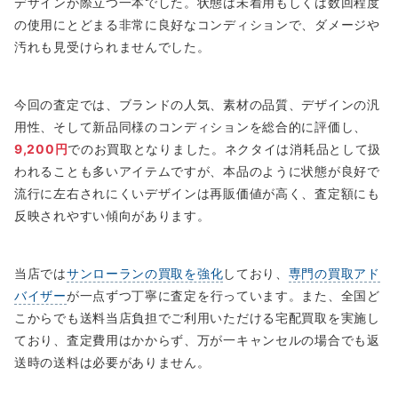
デザインが際立つ一本でした。状態は未着用もしくは数回程度
の使用にとどまる非常に良好なコンディションで、ダメージや
汚れも見受けられませんでした。
今回の査定では、ブランドの人気、素材の品質、デザインの汎
用性、そして新品同様のコンディションを総合的に評価し、
9,200円
でのお買取となりました。ネクタイは消耗品として扱
われることも多いアイテムですが、本品のように状態が良好で
流行に左右されにくいデザインは再販価値が高く、査定額にも
反映されやすい傾向があります。
当店では
サンローランの買取を強化
しており、
専門の買取アド
バイザー
が一点ずつ丁寧に査定を行っています。また、全国ど
こからでも送料当店負担でご利用いただける宅配買取を実施し
ており、査定費用はかからず、万が一キャンセルの場合でも返
送時の送料は必要がありません。