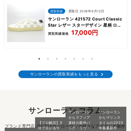
買取実績
買取日 2026年6月12日
サンローラン 421572 Court Classic
Star レザー スターデザイン 星柄 ロー
カット スニーカー
17,000円
買取実績価格
サンローランの買取実績をもっと見る
サンローラン コラム
サンローラン
サンローラン
からラフィア
からマリンス
【プロ解説】5
素材の新作バ
タイルの2023
ブランド専門店LIFEではサンローランの様々なアイテムの新作
分で分かるサ
ッグ「リヴ・
年春夏新作