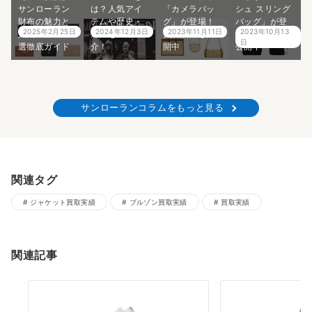
サンローラン
は？人気アイ
「カメラバッ
シュ スリング
財布の魅力と
テムや歴史・
グ」が登場！
バッグ」が登
2025年2月25日
2024年12月3日
2023年11月11日
2023年10月13
人気モデル15
魅力をご紹
買取価格も公
場！買取価格
日
選徹底ガイド
介！
開中
公開中
サンローランコラムをもっと見る
関連タグ
ジャケット買取実績
ブルゾン買取実績
買取実績
関連記事