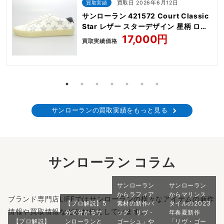
買取実績
買取日 2026年6月12日
サンローラン 421572 Court Classic
Star レザー スターデザイン 星柄 ロー
カット スニーカー
17,000円
買取実績価格
サンローランの買取実績をもっと見る
サンローラン コラム
サンローラン
サンローラン
からラフィア
からマリンス
ブランド専門店LIFEではサンローランの様々なアイテムの新作
【プロ解説】5
素材の新作バ
タイルの2023
情報や買取情報などをお伝えしています。
分で分かるサ
ッグ「リヴ・
年春夏新作
【プロ解説】
ンローランと
ゴーシュ」や
「リヴ・ゴー