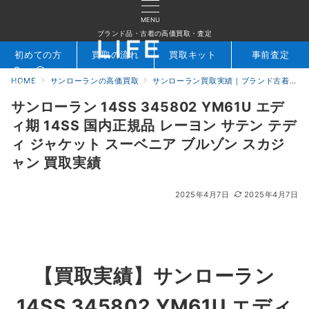
MENU
ブランド品・古着の高価買取・査定
初めての方
買取の流れ
買取キット
事前査定
HOME
サンローランの高価買取
サンローラン買取実績｜ブランド古着専門店LIFE
検索
お問合せ
サンローラン 14SS 345802 YM61U エデ
ィ期 14SS 国内正規品 レーヨン サテン テデ
ィ ジャケット スーベニア ブルゾン スカジ
ャン 買取実績
2025年4月7日
2025年4月7日
【買取実績】
サンローラン
14SS 345802 YM61U エディ