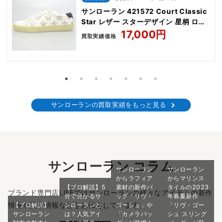
サンローラン 421572 Court Classic
Star レザー スターデザイン 星柄 ロー
カット スニーカー
17,000円
買取実績価格
サンローランの買取実績をもっと見る
サンローラン コラム
サンローラン
サンローラン
からラフィア
からマリンス
【プロ解説】5
素材の新作バ
タイルの2023
ブランド専門店LIFEではサンローランの様々なアイテムの新作
分で分かるサ
ッグ「リヴ・
年春夏新作
情報や買取情報などをお伝えしています。
【プロ解説】
ンローランと
ゴーシュ」や
「リヴ・ゴー
サンローラン
は？人気アイ
「カメラバッ
シュ スリング