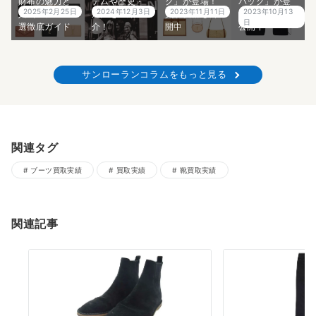
財布の魅力と
テムや歴史・
グ」が登場！
バッグ」が登
2025年2月25日
2024年12月3日
2023年11月11日
2023年10月13
人気モデル15
魅力をご紹
買取価格も公
場！買取価格
日
選徹底ガイド
介！
開中
公開中
サンローランコラムをもっと見る
関連タグ
ブーツ買取実績
買取実績
靴買取実績
関連記事