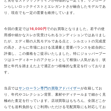
と見せるストラップデザインが特徴的な一足です。サンローラ
ンらしいロックテイストとエレガントさが融合したモデルであ
り、現在でも一定の需要を維持しています。
今回の査定では
16,000円
でのお買取となりました。若干の使
用感や細かなスレが見受けられるコンディションではありまし
たが、エディ期の人気モデルである点と、シルエットの完成度
の高さ、さらに市場における流通量と需要バランスを総合的に
評価し、この価格をご提示いたしました。特にジョッパーブー
ツはコーディネートのアクセントとして根強い人気があり、状
態と年代を踏まえた上で適正かつ積極的な査定を行っておりま
す。
当店では
サンローラン専門の買取アドバイザー
が在籍してお
り、年代やコレクション背景、素材やディテールまで細かく見
極めた査定を行っています。店頭買取はもちろん、全国どこか
らでも送料負担なくご利用いただける宅配買取にも対応してお